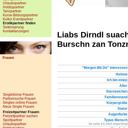
Urlaubspartner
Hobbypartner
Tanzpartner
Kurse-Bildungspartner
Kultur-Eventpartner
Erotikpartner finden
Seitensprung
Kontaktanzeigen
Liabs Dirndl suach
Burschn zan Tonz
Frauen
"Morgen Mit Dir" Interessen
Heimat
Ich bin ein(e)
Alter
Sternzeichen
Singlebörse Frauen
Familienstand
Partnersuche Frauen
Singles online Frauen
Körpergröße
Neue Single Frauen
Statur
Freizeitpartner Frauen
Augenfarbe
Freizeitpartner suchen
Sportpartner
Typus Mensch
Urlaubspartner
So sehe ich mich manchmal