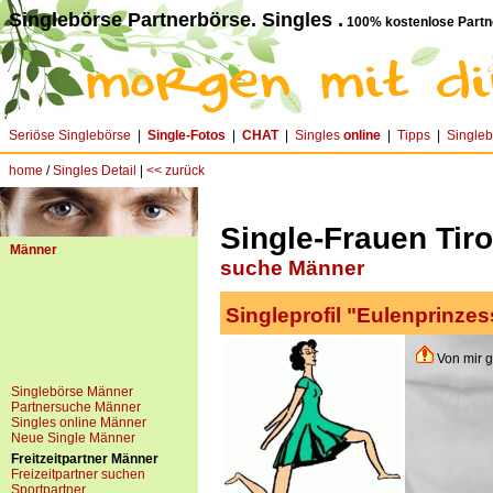
Singlebörse Partnerbörse. Singles .
100% kostenlose Partn
Seriöse Singlebörse
|
Single-Fotos
|
CHAT
|
Singles
online
|
Tipps
|
Single
home
/
Singles Detail
|
<< zurück
Single-Frauen Tiro
Männer
suche Männer
Singleprofil "Eulenprinzes
Von mir g
Singlebörse Männer
Partnersuche Männer
Singles online Männer
Neue Single Männer
Freitzeitpartner Männer
Freizeitpartner suchen
Sportpartner