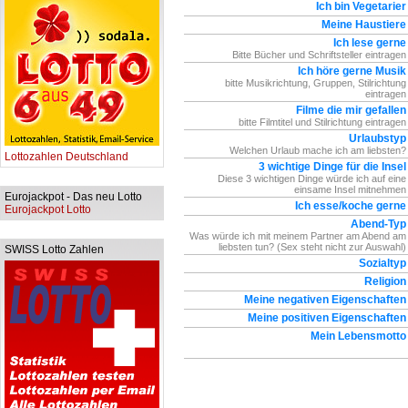
Ich bin Vegetarier
Meine Haustiere
Ich lese gerne
Bitte Bücher und Schriftsteller eintragen
Ich höre gerne Musik
bitte Musikrichtung, Gruppen, Stilrichtung
eintragen
Filme die mir gefallen
bitte Filmtitel und Stilrichtung eintragen
Urlaubstyp
Welchen Urlaub mache ich am liebsten?
Lottozahlen Deutschland
3 wichtige Dinge für die Insel
Diese 3 wichtigen Dinge würde ich auf eine
einsame Insel mitnehmen
Eurojackpot - Das neu Lotto
Ich esse/koche gerne
Eurojackpot Lotto
Abend-Typ
Was würde ich mit meinem Partner am Abend am
liebsten tun? (Sex steht nicht zur Auswahl)
SWISS Lotto Zahlen
Sozialtyp
Religion
Meine negativen Eigenschaften
Meine positiven Eigenschaften
Mein Lebensmotto