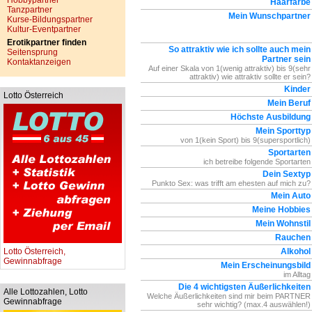
Hobbypartner
Haarfarbe
Tanzpartner
Mein Wunschpartner
Kurse-Bildungspartner
Kultur-Eventpartner
Erotikpartner finden
So attraktiv wie ich sollte auch mein
Seitensprung
Partner sein
Kontaktanzeigen
Auf einer Skala von 1(wenig attraktiv) bis 9(sehr
attraktiv) wie attraktiv sollte er sein?
Kinder
Lotto Österreich
Mein Beruf
Höchste Ausbildung
Mein Sporttyp
von 1(kein Sport) bis 9(supersportlich)
Sportarten
ich betreibe folgende Sportarten
Dein Sextyp
Punkto Sex: was trifft am ehesten auf mich zu?
Mein Auto
Meine Hobbies
Mein Wohnstil
Rauchen
Lotto Österreich,
Alkohol
Gewinnabfrage
Mein Erscheinungsbild
im Alltag
Die 4 wichtigsten Äußerlichkeiten
Alle Lottozahlen, Lotto
Welche Äußerlichkeiten sind mir beim PARTNER
Gewinnabfrage
sehr wichtig? (max.4 auswählen!)