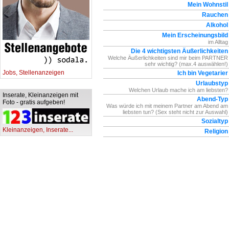
Mein Wohnstil
Rauchen
Alkohol
Mein Erscheinungsbild
im Alltag
Die 4 wichtigsten Äußerlichkeiten
Welche Äußerlichkeiten sind mir beim PARTNER
sehr wichtig? (max.4 auswählen!)
Jobs, Stellenanzeigen
Ich bin Vegetarier
Urlaubstyp
Welchen Urlaub mache ich am liebsten?
Inserate, Kleinanzeigen mit
Abend-Typ
Foto - gratis aufgeben!
Was würde ich mit meinem Partner am Abend am
liebsten tun? (Sex steht nicht zur Auswahl)
Sozialtyp
Kleinanzeigen, Inserate...
Religion