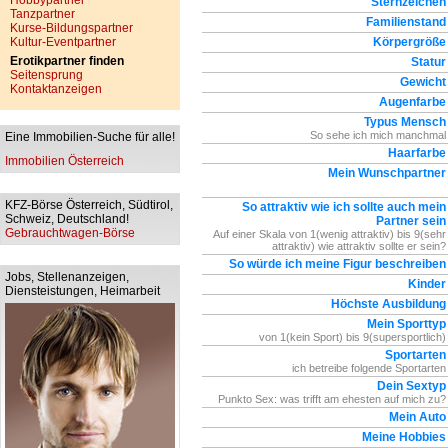
Hobbypartner
Sternzeichen
Tanzpartner
Familienstand
Kurse-Bildungspartner
Kultur-Eventpartner
Körpergröße
Erotikpartner finden
Statur
Seitensprung
Gewicht
Kontaktanzeigen
Augenfarbe
Typus Mensch
So sehe ich mich manchmal
Eine Immobilien-Suche für alle!
Haarfarbe
Immobilien Österreich
Mein Wunschpartner
KFZ-Börse Österreich, Südtirol,
So attraktiv wie ich sollte auch mein
Schweiz, Deutschland!
Partner sein
Gebrauchtwagen-Börse
Auf einer Skala von 1(wenig attraktiv) bis 9(sehr
attraktiv) wie attraktiv sollte er sein?
So würde ich meine Figur beschreiben
Jobs, Stellenanzeigen,
Kinder
Diensteistungen, Heimarbeit
Höchste Ausbildung
Mein Sporttyp
von 1(kein Sport) bis 9(supersportlich)
Sportarten
ich betreibe folgende Sportarten
Dein Sextyp
Punkto Sex: was trifft am ehesten auf mich zu?
Mein Auto
Meine Hobbies