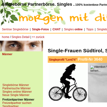
Singlebörse Partnerbörse. Singles .
100% kostenlose Partn
Seriöse Singlebörse
|
Single-Fotos
|
CHAT
|
Singles
online
|
Tipps
|
Single
home
/
Singles Detail
|
<< zurück
Single-Frauen Südtirol, 
Männer
Profil-Nr 3640
Singleprofil "Leni74"
V
sehen...
Singlebörse Männer
Partnersuche Männer
Singles online Männer
Neue Single Männer
Freitzeitpartner Männer
Freizeitpartner suchen
Sportpartner