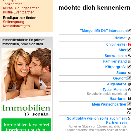
Hobbypartner
Tanzpartner
möchte dich kennenler
Kurse-Bildungspartner
Kultur-Eventpartner
Erotikpartner finden
Seitensprung
Kontaktanzeigen
"Morgen Mit Dir" Interessen
Heimat
Sü
Immobilienbörse für private
Immobilien, provisionsfrei!
Ich bin ein(e)
F
Alter
Sternzeichen
W
Familienstand
si
Körpergröße
Statur
sc
Gewicht
Augenfarbe
g
Typus Mensch
G
So sehe ich mich manchmal
Haarfarbe
b
Mein Wunschpartner
so
Ge
So attraktiv wie ich sollte auch mein
5 
Partner sein
Auf einer Skala von 1(wenig attraktiv) bis
9(sehr attraktiv) wie attraktiv sollte er sein?