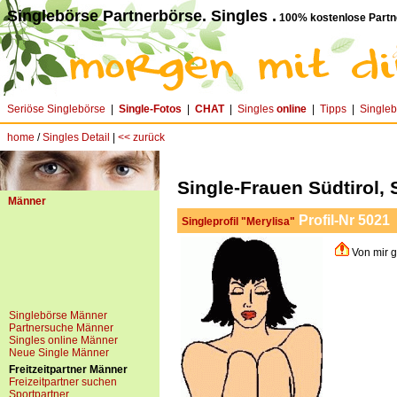
Singlebörse Partnerbörse. Singles .
100% kostenlose Partn
Seriöse Singlebörse
|
Single-Fotos
|
CHAT
|
Singles
online
|
Tipps
|
Single
home
/
Singles Detail
|
<< zurück
Single-Frauen Südtirol, 
Männer
Profil-Nr 5021
Singleprofil "Merylisa"
Von mir g
Singlebörse Männer
Partnersuche Männer
Singles online Männer
Neue Single Männer
Freitzeitpartner Männer
Freizeitpartner suchen
Sportpartner