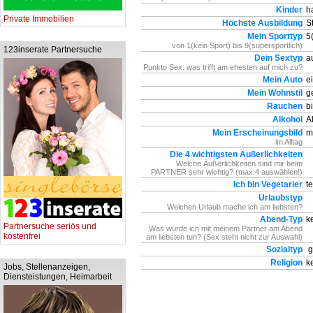
Kinder
ha
Private Immobilien
Höchste Ausbildung
S
Mein Sporttyp
5(
von 1(kein Sport) bis 9(supersportlich)
123inserate Partnersuche
Dein Sextyp
au
Punkto Sex: was trifft am ehesten auf mich zu?
Mein Auto
ei
Mein Wohnstil
ge
Rauchen
bi
Alkohol
Al
Mein Erscheinungsbild
me
im Alltag
Die 4 wichtigsten Äußerlichkeiten
Welche Äußerlichkeiten sind mir beim
PARTNER sehr wichtig? (max.4 auswählen!)
Ich bin Vegetarier
te
Urlaubstyp
Welchen Urlaub mache ich am liebsten?
Abend-Typ
ke
Partnersuche seriös und
Was würde ich mit meinem Partner am Abend
kostenfrei
am liebsten tun? (Sex steht nicht zur Auswahl)
Sozialtyp
ge
Religion
ke
Jobs, Stellenanzeigen,
Diensteistungen, Heimarbeit