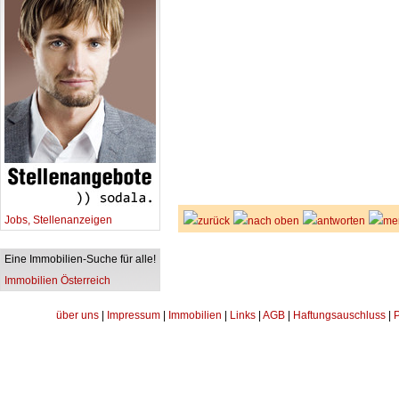
Jobs, Stellenanzeigen
zurück
nach oben
antworten
me
Eine Immobilien-Suche für alle!
Immobilien Österreich
über uns
|
Impressum
|
Immobilien
|
Links
|
AGB
|
Haftungsauschluss
|
P