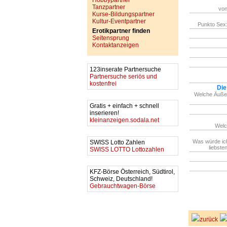
Hobbypartner
Tanzpartner
von
Kurse-Bildungspartner
Kultur-Eventpartner
Punkto Sex:
Erotikpartner finden
Seitensprung
Kontaktanzeigen
123inserate Partnersuche
Partnersuche seriös und
kostenfrei
Die
Welche Äußer
Gratis + einfach + schnell
inserieren!
kleinanzeigen.sodala.net
Welc
Was würde ic
SWISS Lotto Zahlen
liebste
SWISS LOTTO Lottozahlen
KFZ-Börse Österreich, Südtirol,
Schweiz, Deutschland!
Gebrauchtwagen-Börse
zurück