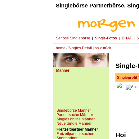
Singlebörse Partnerbörse. Sing
Seriöse Singlebörse
|
Single-Fotos
|
CHAT
|
S
home
/
Singles Detail
|
<< zurück
Single-
Männer
Singleprofil
Singlebörse Männer
Partnersuche Männer
Singles online Männer
Neue Single Männer
Freitzeitpartner Männer
Hoi
Freizeitpartner suchen
Sportpartner