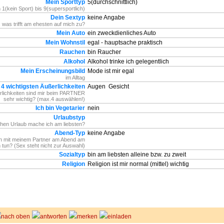
Mein Sporttyp
5(durchschnittlich)
 1(kein Sport) bis 9(supersportlich)
Dein Sextyp
keine Angabe
 was trifft am ehesten auf mich zu?
Mein Auto
ein zweckdienliches Auto
Mein Wohnstil
egal - hauptsache praktisch
Rauchen
bin Raucher
Alkohol
Alkohol trinke ich gelegentlich
Mein Erscheinungsbild
Mode ist mir egal
im Alltag
 4 wichtigsten Äußerlichkeiten
Augen
Gesicht
lichkeiten sind mir beim PARTNER
sehr wichtig? (max.4 auswählen!)
Ich bin Vegetarier
nein
Urlaubstyp
hen Urlaub mache ich am liebsten?
Abend-Typ
keine Angabe
h mit meinem Partner am Abend am
n tun? (Sex steht nicht zur Auswahl)
Sozialtyp
bin am liebsten alleine bzw. zu zweit
Religion
Religion ist mir normal (mittel) wichtig
nach oben
antworten
merken
einladen