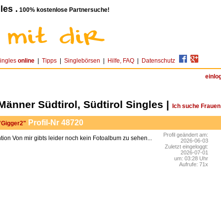
les .
100% kostenlose Partnersuche!
ingles
online
|
Tipps
|
Singlebörsen
|
Hilfe, FAQ
|
Datenschutz
einlo
Männer Südtirol, Südtirol Singles |
Ich suche Frauen
Profil-Nr 48720
 "Gigger2"
Profil geändert am:
Von mir gibts leider noch kein Fotoalbum zu sehen...
2026-06-03
Zuletzt eingeloggt:
2026-07-01
um: 03:28 Uhr
Aufrufe: 71x