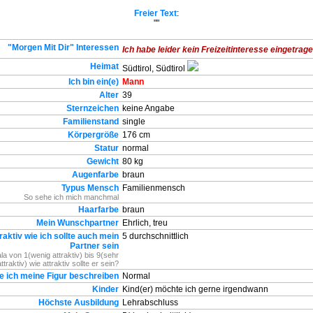
Freier Text
:
""
"Morgen Mit Dir" Interessen
Ich habe leider kein Freizeitinteresse eingetragen
Heimat
Südtirol, Südtirol
Ich bin ein(e)
Mann
Alter
39
Sternzeichen
keine Angabe
Familienstand
single
Körpergröße
176 cm
Statur
normal
Gewicht
80 kg
Augenfarbe
braun
Typus Mensch
Familienmensch
So sehe ich mich manchmal
Haarfarbe
braun
Mein Wunschpartner
Ehrlich, treu
raktiv wie ich sollte auch mein
5 durchschnittlich
Partner sein
la von 1(wenig attraktiv) bis 9(sehr
attraktiv) wie attraktiv sollte er sein?
e ich meine Figur beschreiben
Normal
Kinder
Kind(er) möchte ich gerne irgendwann
Höchste Ausbildung
Lehrabschluss