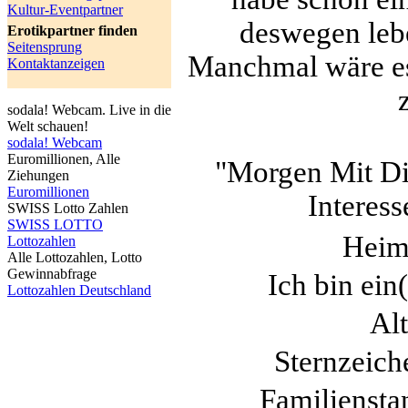
Kultur-Eventpartner
deswegen lebe
Erotikpartner finden
Seitensprung
Manchmal wäre es
Kontaktanzeigen
sodala! Webcam. Live in die
Welt schauen!
sodala! Webcam
Euromillionen, Alle
"Morgen Mit Di
Ziehungen
Euromillionen
Interess
SWISS Lotto Zahlen
SWISS LOTTO
Heim
Lottozahlen
Alle Lottozahlen, Lotto
Gewinnabfrage
Ich bin ein
Lottozahlen Deutschland
Alt
Sternzeich
Familiensta