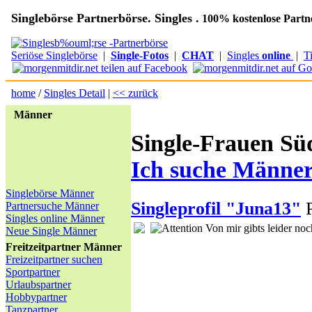
Singlebörse Partnerbörse. Singles .
100% kostenlose Partn
Seriöse Singlebörse
|
Single-Fotos
|
CHAT
|
Singles
online
|
T
home
/
Singles Detail
|
<< zurück
Männer
Single-Frauen Südt
Ich suche Männe
Singlebörse Männer
Singleprofil "Juna13"
P
Partnersuche Männer
Singles online Männer
Von mir gibts leider noc
Neue Single Männer
Freitzeitpartner Männer
Freizeitpartner suchen
Sportpartner
Urlaubspartner
Hobbypartner
Tanzpartner