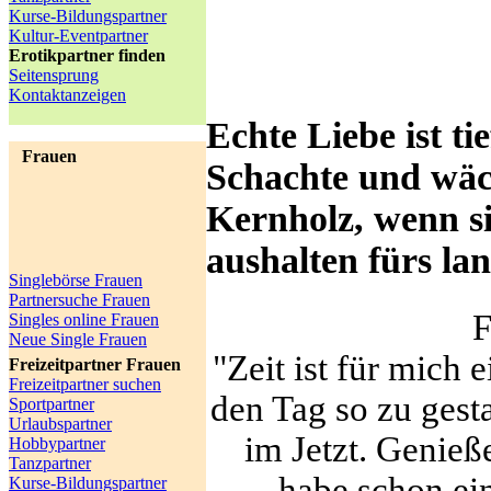
Kurse-Bildungspartner
Kultur-Eventpartner
Erotikpartner finden
Seitensprung
Kontaktanzeigen
Echte Liebe ist t
Frauen
Schachte und wäc
Kernholz, wenn si
aushalten fürs lan
Singlebörse Frauen
Partnersuche Frauen
F
Singles online Frauen
Neue Single Frauen
"Zeit ist für mich 
Freizeitpartner Frauen
Freizeitpartner suchen
den Tag so zu gesta
Sportpartner
Urlaubspartner
im Jetzt. Genieß
Hobbypartner
Tanzpartner
habe schon ei
Kurse-Bildungspartner