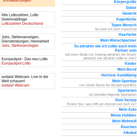
Kontaktanzeigen
Körpergröße
Statur
Gewicht
Alle Lottozahlen, Lotto
Gewinnabfrage
Augenfarbe
Lottozahlen Deutschland
Typus Mensch
So sehe ich mich manchmal
Haarfarbe
Jobs, Stellenanzeigen,
Mein Wunschpartner
Diensteistungen, Heimarbeit
Jobs, Stellenanzeigen
So attraktiv wie ich sollte auch mein
Partner sein
Auf einer Skala von 1(wenig attraktiv) bis 9(sehr
attraktiv) wie attraktiv sollte er sein?
Eurojackpot - Das neu Lotto
Eurojackpot Lotto
Kinder
Mein Beruf
Höchste Ausbildung
sodala! Webcam. Live in die
Welt schauen!
Mein Sporttyp
sodala! Webcam
von 1(kein Sport) bis 9(supersportlich)
Sportarten
ich betreibe folgende Sportarten
Dein Sextyp
Punkto Sex: was trifft am ehesten auf mich zu?
Mein Auto
Meine Hobbies
Mein Wohnstil
Rauchen
Alkohol