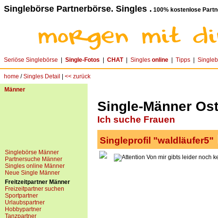
Singlebörse Partnerbörse. Singles .
100% kostenlose Partn
Seriöse Singlebörse
|
Single-Fotos
|
CHAT
|
Singles
online
|
Tipps
|
Single
home
/
Singles Detail
|
<< zurück
Männer
Single-Männer Ostt
Ich suche Frauen
Singleprofil "waldläufer5"
Singlebörse Männer
Von mir gibts leider noch k
Partnersuche Männer
Singles online Männer
Neue Single Männer
Freitzeitpartner Männer
Freizeitpartner suchen
Sportpartner
Urlaubspartner
Hobbypartner
Tanzpartner