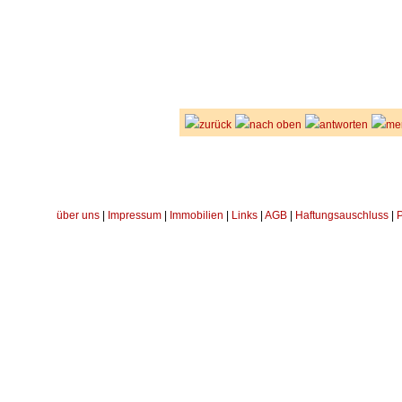
zurück
nach oben
antworten
me
über uns
|
Impressum
|
Immobilien
|
Links
|
AGB
|
Haftungsauschluss
|
P