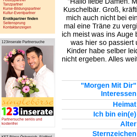
"Hallo liebe Damen. M
Hobbypartner
Tanzpartner
Kuschelbär. Groß, kräf
Kurse-Bildungspartner
Kultur-Eventpartner
mich auch nicht bei e
Erotikpartner finden
Seitensprung
mal eine Träne zu verg
Kontaktanzeigen
ich meist was ins Auge
was hier so passiert
123inserate Partnersuche
Kinder habe selber leid
nicht ergeben. Alles wei
"Morgen Mit Dir"
Interessen
Heimat
Ich bin ein(e)
Partnersuche seriös und
Alter
kostenfrei
Sternzeichen