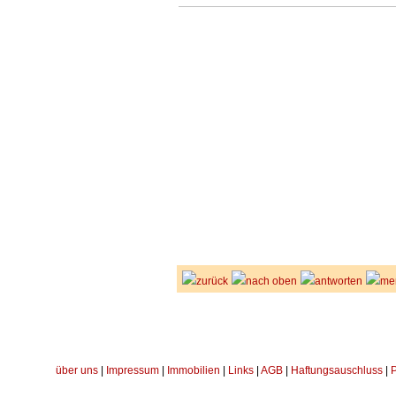
zurück
nach oben
antworten
me
über uns
|
Impressum
|
Immobilien
|
Links
|
AGB
|
Haftungsauschluss
|
P