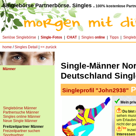
Singlebörse Partnerbörse. Singles .
100% kostenlose Partn
Seriöse Singlebörse
|
Single-Fotos
|
CHAT
|
Singles
online
|
Tipps
|
Single
home
/
Singles Detail
|
<< zurück
Single-Männer Nor
Männer
Deutschland Singl
P
Singleprofil "John2938"
Mein pri
Singlebörse Männer
Du bist 
Partnersuche Männer
sehen muss
Singles online Männer
um Erlaubni
Neue Single Männer
nicht der g
Freitzeitpartner Männer
Inzwi
Freizeitpartner suchen
Interessen
Sportpartner