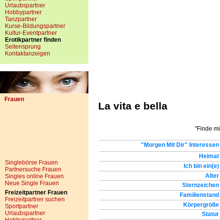
Urlaubspartner
Hobbypartner
Tanzpartner
Kurse-Bildungspartner
Kultur-Eventpartner
Erotikpartner finden
Seitensprung
Kontaktanzeigen
Frauen
La vita e bella
"Finde mi
"Morgen Mit Dir" Interessen
Heimat
Singlebörse Frauen
Ich bin ein(e)
Partnersuche Frauen
Alter
Singles online Frauen
Neue Single Frauen
Sternzeichen
Freizeitpartner Frauen
Familienstand
Freizeitpartner suchen
Körpergröße
Sportpartner
Urlaubspartner
Statur