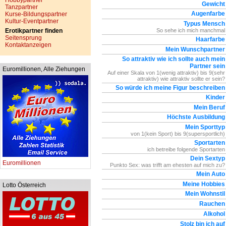
Hobbypartner
Gewicht
Tanzpartner
Augenfarbe
Kurse-Bildungspartner
Kultur-Eventpartner
Typus Mensch
Erotikpartner finden
So sehe ich mich manchmal
Seitensprung
Haarfarbe
Kontaktanzeigen
Mein Wunschpartner
So attraktiv wie ich sollte auch mein
Partner sein
Euromillionen, Alle Ziehungen
Auf einer Skala von 1(wenig attraktiv) bis 9(sehr
attraktiv) wie attraktiv sollte er sein?
So würde ich meine Figur beschreiben
Kinder
Mein Beruf
Höchste Ausbildung
Mein Sporttyp
von 1(kein Sport) bis 9(supersportlich)
Sportarten
ich betreibe folgende Sportarten
Dein Sextyp
Euromillionen
Punkto Sex: was trifft am ehesten auf mich zu?
Mein Auto
Meine Hobbies
Lotto Österreich
Mein Wohnstil
Rauchen
Alkohol
Stolz bin ich auf