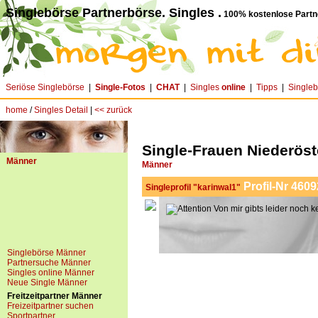
Singlebörse Partnerbörse. Singles .
100% kostenlose Partn
Seriöse Singlebörse
|
Single-Fotos
|
CHAT
|
Singles
online
|
Tipps
|
Single
home
/
Singles Detail
|
<< zurück
Single-Frauen Niederöste
Männer
Männer
Profil-Nr 4609
Singleprofil "karinwal1"
Von mir gibts leider noch k
Singlebörse Männer
Partnersuche Männer
Singles online Männer
Neue Single Männer
Freitzeitpartner Männer
Freizeitpartner suchen
Sportpartner