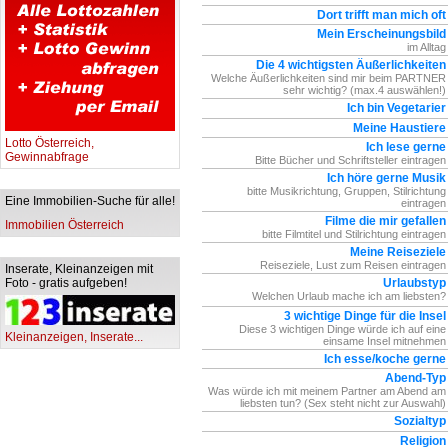
Dort trifft man mich oft
Mein Erscheinungsbild
im Alltag
Die 4 wichtigsten Äußerlichkeiten
Welche Äußerlichkeiten sind mir beim PARTNER
sehr wichtig? (max.4 auswählen!)
Ich bin Vegetarier
Meine Haustiere
Lotto Österreich,
Ich lese gerne
Gewinnabfrage
Bitte Bücher und Schriftsteller eintragen
Ich höre gerne Musik
bitte Musikrichtung, Gruppen, Stilrichtung
Eine Immobilien-Suche für alle!
eintragen
Filme die mir gefallen
Immobilien Österreich
bitte Filmtitel und Stilrichtung eintragen
Meine Reiseziele
Reiseziele, Lust zum Reisen eintragen
Inserate, Kleinanzeigen mit
Foto - gratis aufgeben!
Urlaubstyp
Welchen Urlaub mache ich am liebsten?
3 wichtige Dinge für die Insel
Diese 3 wichtigen Dinge würde ich auf eine
Kleinanzeigen, Inserate...
einsame Insel mitnehmen
Ich esse/koche gerne
Abend-Typ
Was würde ich mit meinem Partner am Abend am
liebsten tun? (Sex steht nicht zur Auswahl)
Sozialtyp
Religion