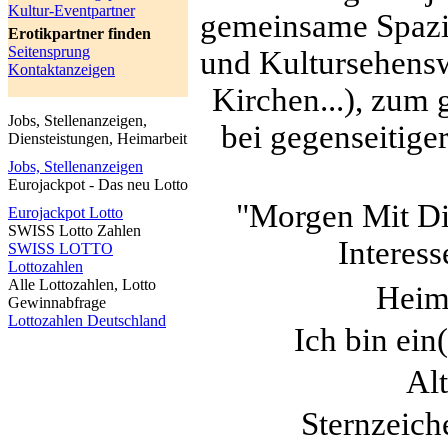
Kultur-Eventpartner
gemeinsame Spazie
Erotikpartner finden
Seitensprung
und Kultursehensw
Kontaktanzeigen
Kirchen...), zum
Jobs, Stellenanzeigen,
bei gegenseitiger
Diensteistungen, Heimarbeit
Jobs, Stellenanzeigen
Eurojackpot - Das neu Lotto
"Morgen Mit Di
Eurojackpot Lotto
SWISS Lotto Zahlen
Interess
SWISS LOTTO
Lottozahlen
Alle Lottozahlen, Lotto
Heim
Gewinnabfrage
Lottozahlen Deutschland
Ich bin ein
Alt
Sternzeich