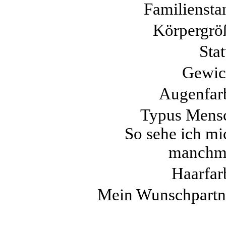
Familiensta
Körpergrö
Stat
Gewic
Augenfar
Typus Mens
So sehe ich mi
manchm
Haarfar
Mein Wunschpartn