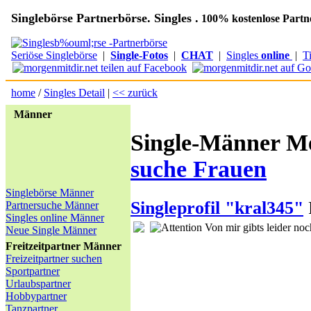
Singlebörse Partnerbörse. Singles .
100% kostenlose Partn
Seriöse Singlebörse
|
Single-Fotos
|
CHAT
|
Singles
online
|
T
home
/
Singles Detail
|
<< zurück
Männer
Single-Männer Mer
suche Frauen
Singlebörse Männer
Singleprofil "kral345"
Partnersuche Männer
Singles online Männer
Von mir gibts leider noc
Neue Single Männer
Freitzeitpartner Männer
Freizeitpartner suchen
Sportpartner
Urlaubspartner
Hobbypartner
Tanzpartner