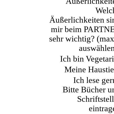
Äußerlichkeit
Welc
Äußerlichkeiten si
mir beim PARTN
sehr wichtig? (max
auswählen
Ich bin Vegetari
Meine Haustie
Ich lese ger
Bitte Bücher u
Schriftstel
eintrag