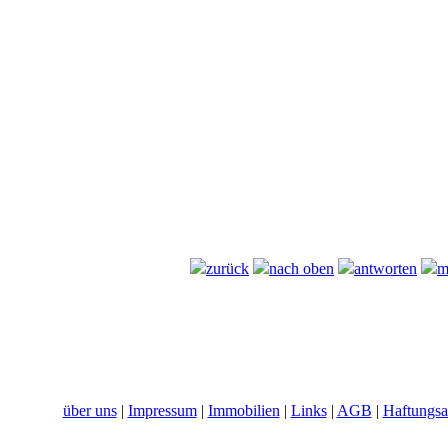
zurück
nach oben
antworten
m
über uns
|
Impressum
|
Immobilien
|
Links
|
AGB
|
Haftungsa