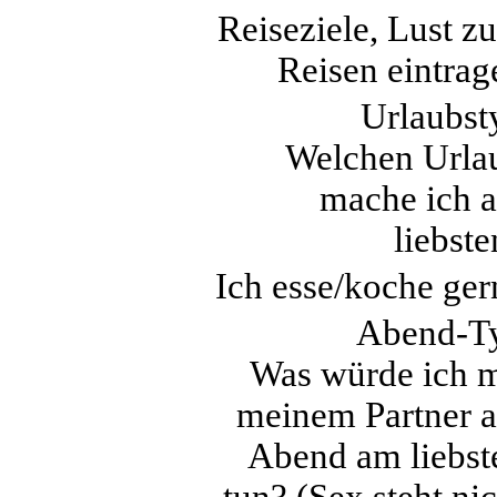
Reiseziele, Lust z
Reisen eintrag
Urlaubst
Welchen Urla
mache ich 
liebste
Ich esse/koche ger
Abend-T
Was würde ich m
meinem Partner 
Abend am liebst
tun? (Sex steht nic