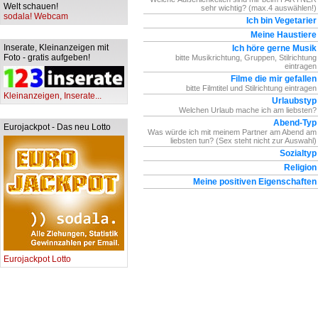
Welt schauen!
sehr wichtig? (max.4 auswählen!)
sodala! Webcam
Ich bin Vegetarier
Meine Haustiere
Inserate, Kleinanzeigen mit
Ich höre gerne Musik
Foto - gratis aufgeben!
bitte Musikrichtung, Gruppen, Stilrichtung
eintragen
Filme die mir gefallen
bitte Filmtitel und Stilrichtung eintragen
Kleinanzeigen, Inserate...
Urlaubstyp
Welchen Urlaub mache ich am liebsten?
Abend-Typ
Eurojackpot - Das neu Lotto
Was würde ich mit meinem Partner am Abend am
liebsten tun? (Sex steht nicht zur Auswahl)
Sozialtyp
Religion
Meine positiven Eigenschaften
Eurojackpot Lotto