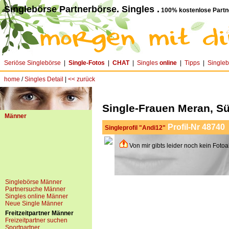
Singlebörse Partnerbörse. Singles .
100% kostenlose Partn
Seriöse Singlebörse
|
Single-Fotos
|
CHAT
|
Singles
online
|
Tipps
|
Single
home
/
Singles Detail
|
<< zurück
Single-Frauen Meran, Süd
Männer
Profil-Nr 48740
Singleprofil "Andi12"
Von mir gibts leider noch kein Fotoa
Singlebörse Männer
Partnersuche Männer
Singles online Männer
Neue Single Männer
Freitzeitpartner Männer
Freizeitpartner suchen
Sportpartner