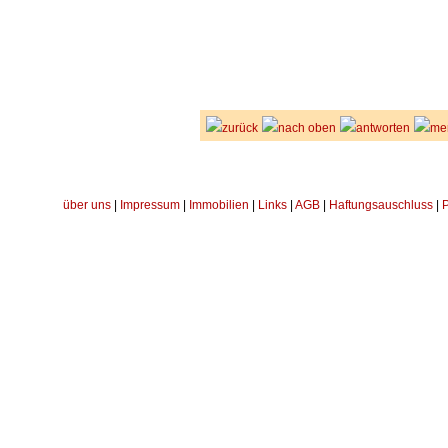
zurück
nach oben
antworten
me
über uns
|
Impressum
|
Immobilien
|
Links
|
AGB
|
Haftungsauschluss
|
P