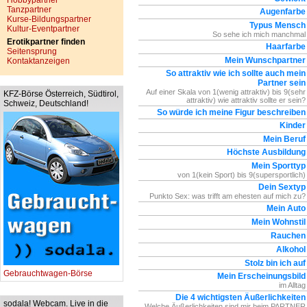
Hobbypartner
Tanzpartner
Augenfarbe
Kurse-Bildungspartner
Typus Mensch
Kultur-Eventpartner
So sehe ich mich manchmal
Erotikpartner finden
Haarfarbe
Seitensprung
Mein Wunschpartner
Kontaktanzeigen
So attraktiv wie ich sollte auch mein
Partner sein
Auf einer Skala von 1(wenig attraktiv) bis 9(sehr
KFZ-Börse Österreich, Südtirol,
attraktiv) wie attraktiv sollte er sein?
Schweiz, Deutschland!
So würde ich meine Figur beschreiben
Kinder
Mein Beruf
Höchste Ausbildung
Mein Sporttyp
von 1(kein Sport) bis 9(supersportlich)
Dein Sextyp
Punkto Sex: was trifft am ehesten auf mich zu?
Mein Auto
Mein Wohnstil
Rauchen
Alkohol
Stolz bin ich auf
Gebrauchtwagen-Börse
Mein Erscheinungsbild
im Alltag
Die 4 wichtigsten Äußerlichkeiten
sodala! Webcam. Live in die
Welche Äußerlichkeiten sind mir beim PARTNER