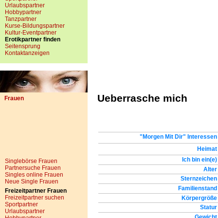
Urlaubspartner
Hobbypartner
Tanzpartner
Kurse-Bildungspartner
Kultur-Eventpartner
Erotikpartner finden
Seitensprung
Kontaktanzeigen
Ueberrasche mich
Frauen
"Morgen Mit Dir" Interessen
Heimat
Ich bin ein(e)
Singlebörse Frauen
Partnersuche Frauen
Alter
Singles online Frauen
Sternzeichen
Neue Single Frauen
Familienstand
Freizeitpartner Frauen
Freizeitpartner suchen
Körpergröße
Sportpartner
Statur
Urlaubspartner
Gewicht