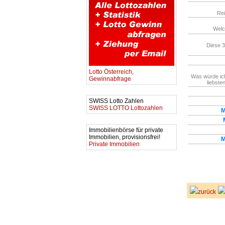
Rei
Welc
Diese 3
Lotto Österreich,
Was würde ic
Gewinnabfrage
liebste
SWISS Lotto Zahlen
SWISS LOTTO Lottozahlen
M
Immobilienbörse für private
Immobilien, provisionsfrei!
M
Private Immobilien
zurück