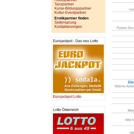
Hobbypartner
Tanzpartner
Kurse-Bildungspartner
von
Kultur-Eventpartner
Erotikpartner finden
Seitensprung
Kontaktanzeigen
Punkto Sex:
Eurojackpot - Das neu Lotto
Die
Welche Äußer
Eurojackpot Lotto
Lotto Österreich
Bitt
bitte 
bit