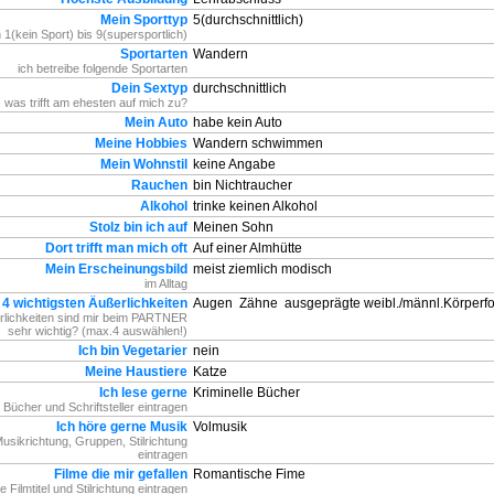
Mein Sporttyp
5(durchschnittlich)
 1(kein Sport) bis 9(supersportlich)
Sportarten
Wandern
ich betreibe folgende Sportarten
Dein Sextyp
durchschnittlich
 was trifft am ehesten auf mich zu?
Mein Auto
habe kein Auto
Meine Hobbies
Wandern schwimmen
Mein Wohnstil
keine Angabe
Rauchen
bin Nichtraucher
Alkohol
trinke keinen Alkohol
Stolz bin ich auf
Meinen Sohn
Dort trifft man mich oft
Auf einer Almhütte
Mein Erscheinungsbild
meist ziemlich modisch
im Alltag
 4 wichtigsten Äußerlichkeiten
Augen
Zähne
ausgeprägte weibl./männl.Körper
lichkeiten sind mir beim PARTNER
sehr wichtig? (max.4 auswählen!)
Ich bin Vegetarier
nein
Meine Haustiere
Katze
Ich lese gerne
Kriminelle Bücher
e Bücher und Schriftsteller eintragen
Ich höre gerne Musik
Volmusik
Musikrichtung, Gruppen, Stilrichtung
eintragen
Filme die mir gefallen
Romantische Fime
te Filmtitel und Stilrichtung eintragen