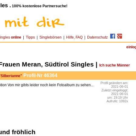
les .
100% kostenlose Partnersuche!
ingles
online
|
Tipps
|
Singlebörsen
|
Hilfe, FAQ
|
Datenschutz
einlo
Frauen Meran, Südtirol Singles |
Ich suche Männer
Profil-Nr 46364
 "Silbertanne"
Profil geändert am:
Von mir gibts leider noch kein Fotoalbum zu sehen...
2021-06-01
Zuletzt eingeloggt:
2021-06-01
um: 19:19 Uhr
Aufrufe: 1092x
und fröhlich