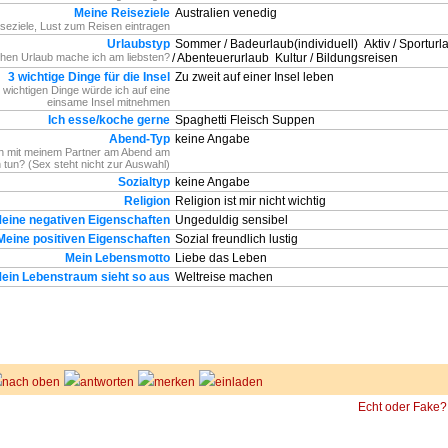
Meine Reiseziele
Australien venedig
seziele, Lust zum Reisen eintragen
Urlaubstyp
Sommer / Badeurlaub(individuell)
Aktiv / Sportur
hen Urlaub mache ich am liebsten?
/ Abenteuerurlaub
Kultur / Bildungsreisen
3 wichtige Dinge für die Insel
Zu zweit auf einer Insel leben
 wichtigen Dinge würde ich auf eine
einsame Insel mitnehmen
Ich esse/koche gerne
Spaghetti Fleisch Suppen
Abend-Typ
keine Angabe
h mit meinem Partner am Abend am
n tun? (Sex steht nicht zur Auswahl)
Sozialtyp
keine Angabe
Religion
Religion ist mir nicht wichtig
eine negativen Eigenschaften
Ungeduldig sensibel
Meine positiven Eigenschaften
Sozial freundlich lustig
Mein Lebensmotto
Liebe das Leben
ein Lebenstraum sieht so aus
Weltreise machen
nach oben
antworten
merken
einladen
Echt oder Fake?