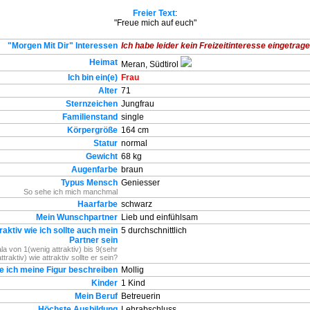
Freier Text
:
"Freue mich auf euch"
"Morgen Mit Dir" Interessen
Ich habe leider kein Freizeitinteresse eingetragen
Heimat
Meran, Südtirol
Ich bin ein(e)
Frau
Alter
71
Sternzeichen
Jungfrau
Familienstand
single
Körpergröße
164 cm
Statur
normal
Gewicht
68 kg
Augenfarbe
braun
Typus Mensch
Geniesser
So sehe ich mich manchmal
Haarfarbe
schwarz
Mein Wunschpartner
Lieb und einfühlsam
raktiv wie ich sollte auch mein
5 durchschnittlich
Partner sein
la von 1(wenig attraktiv) bis 9(sehr
attraktiv) wie attraktiv sollte er sein?
e ich meine Figur beschreiben
Mollig
Kinder
1 Kind
Mein Beruf
Betreuerin
Höchste Ausbildung
Lehrabschluss