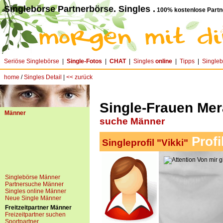
Singlebörse Partnerbörse. Singles .
100% kostenlose Partn
Seriöse Singlebörse
|
Single-Fotos
|
CHAT
|
Singles
online
|
Tipps
|
Single
home
/
Singles Detail
|
<< zurück
Single-Frauen Mera
Männer
suche Männer
Profi
Singleprofil "Vikki"
Von mir gi
Singlebörse Männer
Partnersuche Männer
Singles online Männer
Neue Single Männer
Freitzeitpartner Männer
Freizeitpartner suchen
Sportpartner