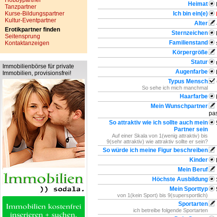
Hobbypartner
Heimat
Tanzpartner
Kurse-Bildungspartner
Ich bin ein(e)
Kultur-Eventpartner
Alter
Erotikpartner finden
Sternzeichen
Seitensprung
Familienstand
Kontaktanzeigen
Körpergröße
Statur
Immobilienbörse für private
Augenfarbe
Immobilien, provisionsfrei!
Typus Mensch
So sehe ich mich manchmal
Haarfarbe
Mein Wunschpartner
pas
So attraktiv wie ich sollte auch mein
Partner sein
Auf einer Skala von 1(wenig attraktiv) bis
9(sehr attraktiv) wie attraktiv sollte er sein?
So würde ich meine Figur beschreiben
Kinder
Mein Beruf
Höchste Ausbildung
Mein Sporttyp
von 1(kein Sport) bis 9(supersportlich)
Sportarten
ich betreibe folgende Sportarten