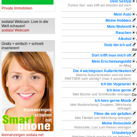
Dein Sextyp
Punkto Sex: was trifft am ehesten auf mich
Private Immobilien
zu?
Mein Auto
Meine Hobbies
sodala! Webcam. Live in die
Welt schauen!
Mein Wohnstil
sodala! Webcam
Rauchen
Alkohol
Gratis + einfach + schnell
Stolz bin ich auf
inserieren!
da
Dort trifft man mich oft
Mein Erscheinungsbild
im Alltag
Die 4 wichtigsten Äußerlichkeiten
Welche Äußerlichkeiten sind mir beim
PARTNER sehr wichtig? (max.4 auswählen!)
Ich bin Vegetarier
Ich lese gerne
Bitte Bücher und Schriftsteller eintragen
De
Ich höre gerne Musik
bitte Musikrichtung, Gruppen, Stilrichtung
eintragen
Filme die mir gefallen
bitte Filmtitel und Stilrichtung eintragen
Meine Reiseziele
Reiseziele, Lust zum Reisen eintragen
Urlaubstyp
kleinanzeigen.sodala.net
Welchen Urlaub mache ich am liebsten?