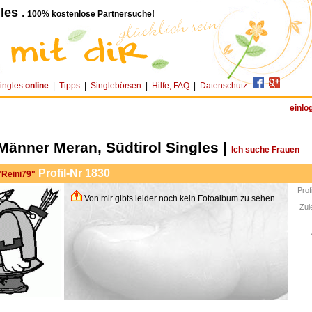
les .
100% kostenlose Partnersuche!
ingles
online
|
Tipps
|
Singlebörsen
|
Hilfe, FAQ
|
Datenschutz
einlo
Männer Meran, Südtirol Singles |
Ich suche Frauen
Profil-Nr 1830
 "Reini79"
Prof
Von mir gibts leider noch kein Fotoalbum zu sehen...
Zul