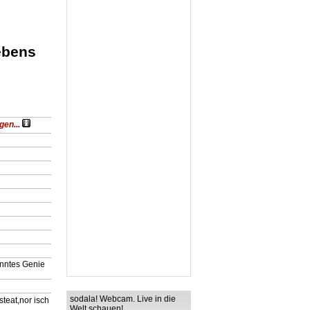
ebens
gen...
nntes Genie
sodala! Webcam. Live in die
teat,nor isch
Welt schauen!