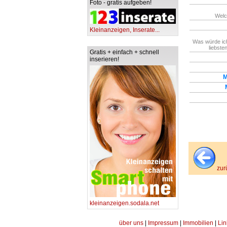
Foto - gratis aufgeben!
Welc
Kleinanzeigen, Inserate...
Was würde ic
liebste
Gratis + einfach + schnell
inserieren!
M
zur
kleinanzeigen.sodala.net
über uns
|
Impressum
|
Immobilien
|
Lin