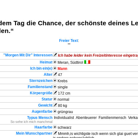
edem Tag die Chance, der schönste deines L
den.“
Freier Text
:
""
"Morgen Mit Dir" Interessen
Ich habe leider kein Freizeitinteresse eingetra
Heimat
Meran, Südtirol
Ich bin ein(e)
Mann
Alter
47
Sternzeichen
Krebs
Familienstand
single
Körpergröße
172 cm
Statur
normal
Gewicht
80 kg
Augenfarbe
grüngrau
Typus Mensch
Individualist
Abenteuerer
Familienmensch
Verka
So sehe ich mich manchmal
Haarfarbe
schwarz
Mein Wunschpartner
Mmmh,is wichtigste isch wenn sich glai guet vers