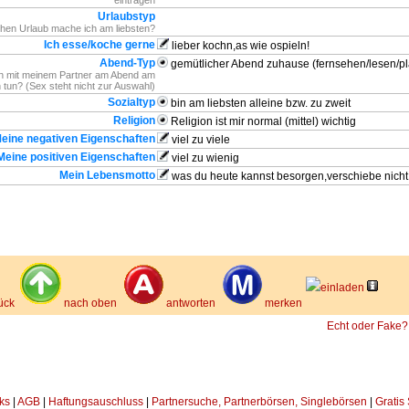
eintragen
Urlaubstyp
hen Urlaub mache ich am liebsten?
Ich esse/koche gerne
lieber kochn,as wie ospieln!
Abend-Typ
gemütlicher Abend zuhause (fernsehen/lesen/p
h mit meinem Partner am Abend am
n tun? (Sex steht nicht zur Auswahl)
Sozialtyp
bin am liebsten alleine bzw. zu zweit
Religion
Religion ist mir normal (mittel) wichtig
eine negativen Eigenschaften
viel zu viele
Meine positiven Eigenschaften
viel zu wienig
Mein Lebensmotto
was du heute kannst besorgen,verschiebe nicht
einladen
ück
nach oben
antworten
merken
Echt oder Fake?
ks
|
AGB
|
Haftungsauschluss
|
Partnersuche, Partnerbörsen, Singlebörsen
|
Gratis