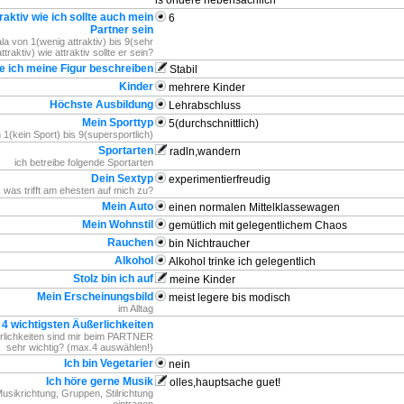
is ondere nebensächlich
raktiv wie ich sollte auch mein
6
Partner sein
la von 1(wenig attraktiv) bis 9(sehr
attraktiv) wie attraktiv sollte er sein?
e ich meine Figur beschreiben
Stabil
Kinder
mehrere Kinder
Höchste Ausbildung
Lehrabschluss
Mein Sporttyp
5(durchschnittlich)
 1(kein Sport) bis 9(supersportlich)
Sportarten
radln,wandern
ich betreibe folgende Sportarten
Dein Sextyp
experimentierfreudig
 was trifft am ehesten auf mich zu?
Mein Auto
einen normalen Mittelklassewagen
Mein Wohnstil
gemütlich mit gelegentlichem Chaos
Rauchen
bin Nichtraucher
Alkohol
Alkohol trinke ich gelegentlich
Stolz bin ich auf
meine Kinder
Mein Erscheinungsbild
meist legere bis modisch
im Alltag
 4 wichtigsten Äußerlichkeiten
lichkeiten sind mir beim PARTNER
sehr wichtig? (max.4 auswählen!)
Ich bin Vegetarier
nein
Ich höre gerne Musik
olles,hauptsache guet!
Musikrichtung, Gruppen, Stilrichtung