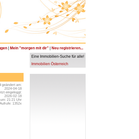
ggen
|
Mein "morgen mit dir"
|
Neu registrieren...
Eine Immobilien-Suche für alle!
Immobilien Österreich
il geändert am:
2024-04-18
etzt eingeloggt:
2026-02-18
um: 21:21 Uhr
Aufrufe: 1352x