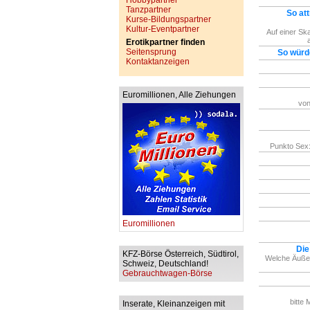
Hobbypartner
Tanzpartner
So att
Kurse-Bildungspartner
Kultur-Eventpartner
Auf einer Ska
Erotikpartner finden
Seitensprung
So würd
Kontaktanzeigen
Euromillionen, Alle Ziehungen
von
Punkto Sex:
Euromillionen
Die
KFZ-Börse Österreich, Südtirol,
Welche Äußer
Schweiz, Deutschland!
Gebrauchtwagen-Börse
bitte 
Inserate, Kleinanzeigen mit