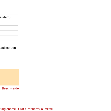
laudern)
 auf morgen
|
Beschwerde
 Singlebörse
|
Gratis Partnerb%ouml;rse