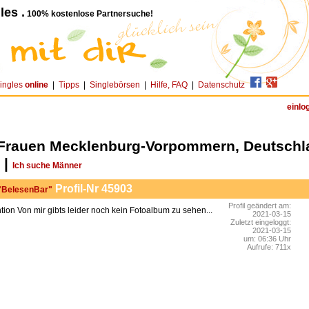
les .
100% kostenlose Partnersuche!
ingles
online
|
Tipps
|
Singlebörsen
|
Hilfe, FAQ
|
Datenschutz
einlo
-Frauen Mecklenburg-Vorpommern, Deutschl
 |
Ich suche Männer
Profil-Nr 45903
 "BelesenBar"
Profil geändert am:
Von mir gibts leider noch kein Fotoalbum zu sehen...
2021-03-15
Zuletzt eingeloggt:
2021-03-15
um: 06:36 Uhr
Aufrufe: 711x