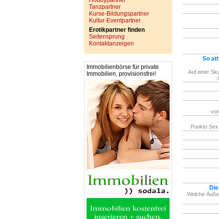
Hobbypartner
Tanzpartner
Kurse-Bildungspartner
Kultur-Eventpartner
Erotikpartner finden
Seitensprung
Kontaktanzeigen
So att
Immobilienbörse für private
Auf einer Ska
Immobilien, provisionsfrei!
von
Punkto Sex:
Die
Welche Äußer