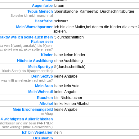
Augenfarbe
braun
Typus Mensch
Sportskanone
Karrieretyp
Durchschnittsbürger
So sehe ich mich manchmal
Haarfarbe
schwarz
Mein Wunschpartner
Ich bin eine Mutter,bei denen die Kinder die erste
spielen.
raktiv wie ich sollte auch mein
5 durchschnittlich
Partner sein
la von 1(wenig attraktiv) bis 9(sehr
attraktiv) wie attraktiv sollte er sein?
Kinder
habe keine Kinder
Höchste Ausbildung
ohne Ausbildung
Mein Sporttyp
5(durchschnittlich)
 1(kein Sport) bis 9(supersportlich)
Dein Sextyp
keine Angabe
 was trifft am ehesten auf mich zu?
Mein Auto
habe kein Auto
Mein Wohnstil
keine Angabe
Rauchen
bin Nichtraucher
Alkohol
trinke keinen Alkohol
Mein Erscheinungsbild
keine Angabe
im Alltag
 4 wichtigsten Äußerlichkeiten
lichkeiten sind mir beim PARTNER
sehr wichtig? (max.4 auswählen!)
Ich bin Vegetarier
nein
Urlaubstyp