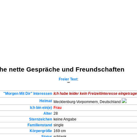
che nette Gespräche und Freundschaften
Freier Text
:
""
"Morgen Mit Dir" Interessen
Ich habe leider kein Freizeitinteresse eingetragen
Heimat
Mecklenburg-Vorpommern, Deutschland
Ich bin ein(e)
Frau
Alter
28
Sternzeichen
keine Angabe
Familienstand
single
Körpergröße
169 cm
Statur
schlank