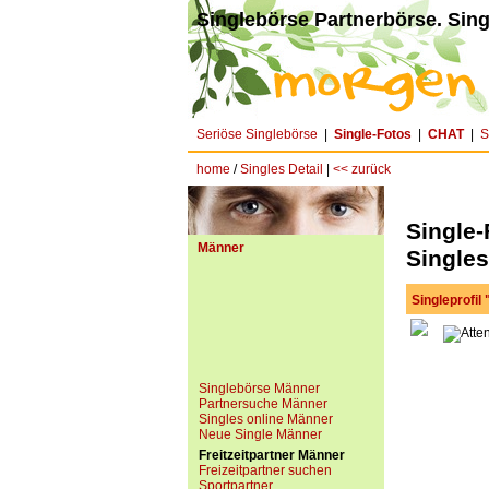
Singlebörse Partnerbörse. Sing
Seriöse Singlebörse
|
Single-Fotos
|
CHAT
|
S
home
/
Singles Detail
|
<< zurück
Single
Männer
Singles
Singleprofil
Singlebörse Männer
Partnersuche Männer
Singles online Männer
Neue Single Männer
Freitzeitpartner Männer
Freizeitpartner suchen
Sportpartner