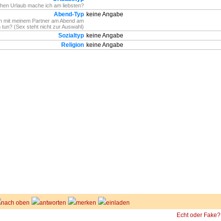
hen Urlaub mache ich am liebsten?
Abend-Typ
keine Angabe
h mit meinem Partner am Abend am
n tun? (Sex steht nicht zur Auswahl)
Sozialtyp
keine Angabe
Religion
keine Angabe
nach oben
antworten
merken
einladen
Echt oder Fake?