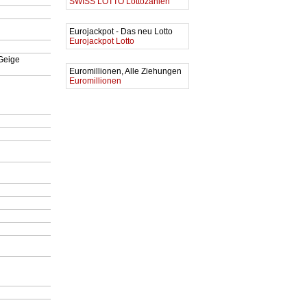
SWISS LOTTO Lottozahlen
Eurojackpot - Das neu Lotto
Eurojackpot Lotto
 Geige
Euromillionen, Alle Ziehungen
Euromillionen