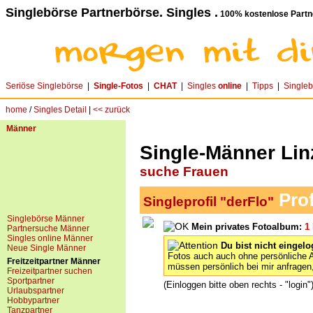
Singlebörse Partnerbörse. Singles .
100% kostenlose Partn
Seriöse Singlebörse
|
Single-Fotos
|
CHAT
|
Singles
online
|
Tipps
|
Single
home
/
Singles Detail
|
<< zurück
Männer
Single-Männer Linz
suche Frauen
Prof
Singleprofil "derFlo"
Singlebörse Männer
Mein privates Fotoalbum:
1
Partnersuche Männer
Singles online Männer
Du bist nicht eingelo
Neue Single Männer
Fotos auch auch ohne persönliche 
Freitzeitpartner Männer
müssen persönlich bei mir anfrage
Freizeitpartner suchen
Sportpartner
(Einloggen bitte oben rechts - "login"
Urlaubspartner
Hobbypartner
Tanzpartner