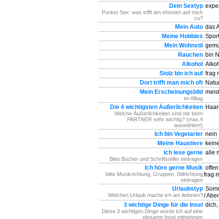
Dein Sextyp
exper
Punkto Sex: was trifft am ehesten auf mich
zu?
Mein Auto
das A
Meine Hobbies
Sport
Mein Wohnstil
gemüt
Rauchen
bin N
Alkohol
Alkoh
Stolz bin ich auf
frag 
Dort trifft man mich oft
Natu
Mein Erscheinungsbild
meist
im Alltag
Die 4 wichtigsten Äußerlichkeiten
Haa
Welche Äußerlichkeiten sind mir beim
PARTNER sehr wichtig? (max.4
auswählen!)
Ich bin Vegetarier
nein
Meine Haustiere
kein
Ich lese gerne
alle 
Bitte Bücher und Schriftsteller eintragen
Ich höre gerne Musik
offen
bitte Musikrichtung, Gruppen, Stilrichtung
frag 
eintragen
Urlaubstyp
Somm
Welchen Urlaub mache ich am liebsten?
/ Abe
3 wichtige Dinge für die Insel
dich,
Diese 3 wichtigen Dinge würde ich auf eine
einsame Insel mitnehmen