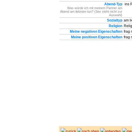
Abend-Typ
ins R
Was würde ich mit meinem Partner am
Abend am liebsten tun? (Sex steht nicht zur
Auswahl)
Sozialtyp
am li
Religion
Religi
Meine negativen Eigenschaften
frag 
Meine positiven Eigenschaften
frag 
zurück
nach oben
antworten
me