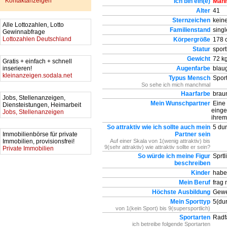
Kontaktanzeigen
Ich bin ein(e)
Man
Alter
41
Sternzeichen
kein
Alle Lottozahlen, Lotto
Familienstand
singl
Gewinnabfrage
Lottozahlen Deutschland
Körpergröße
178 
Statur
sport
Gewicht
72 k
Gratis + einfach + schnell
inserieren!
Augenfarbe
blau
kleinanzeigen.sodala.net
Typus Mensch
Spor
So sehe ich mich manchmal
Haarfarbe
brau
Jobs, Stellenanzeigen,
Mein Wunschpartner
Eine 
Diensteistungen, Heimarbeit
einge
Jobs, Stellenanzeigen
ihrem
So attraktiv wie ich sollte auch mein
5 dur
Immobilienbörse für private
Partner sein
Immobilien, provisionsfrei!
Auf einer Skala von 1(wenig attraktiv) bis
9(sehr attraktiv) wie attraktiv sollte er sein?
Private Immobilien
So würde ich meine Figur
Sprtli
beschreiben
Kinder
habe 
Mein Beruf
frag 
Höchste Ausbildung
Gewe
Mein Sporttyp
5(dur
von 1(kein Sport) bis 9(supersportlich)
Sportarten
Radfa
ich betreibe folgende Sportarten