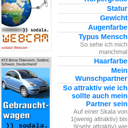
Statur
Gewicht
Augenfarbe
Typus Mensch
So sehe ich mich
sodala! Webcam
manchmal
Haarfarbe
KFZ-Börse Österreich, Südtirol,
Schweiz, Deutschland!
Mein
Wunschpartner
So attraktiv wie ich
sollte auch mein
Partner sein
Auf einer Skala von
1(wenig attraktiv) bis
9(sehr attraktiv) wie