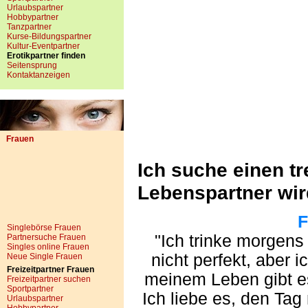
Urlaubspartner
Hobbypartner
Tanzpartner
Kurse-Bildungspartner
Kultur-Eventpartner
Erotikpartner finden
Seitensprung
Kontaktanzeigen
Frauen
Ich suche einen t
Lebenspartner wir
F
Singlebörse Frauen
"Ich trinke morgens 
Partnersuche Frauen
Singles online Frauen
nicht perfekt, aber 
Neue Single Frauen
Freizeitpartner Frauen
meinem Leben gibt es
Freizeitpartner suchen
Sportpartner
Ich liebe es, den Ta
Urlaubspartner