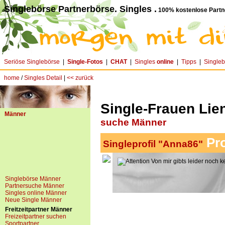
Singlebörse Partnerbörse. Singles .
100% kostenlose Partn
Seriöse Singlebörse
|
Single-Fotos
|
CHAT
|
Singles
online
|
Tipps
|
Single
home
/
Singles Detail
|
<< zurück
Single-Frauen Lien
Männer
suche Männer
Pro
Singleprofil "Anna86"
Von mir gibts leider noch k
Singlebörse Männer
Partnersuche Männer
Singles online Männer
Neue Single Männer
Freitzeitpartner Männer
Freizeitpartner suchen
Sportpartner