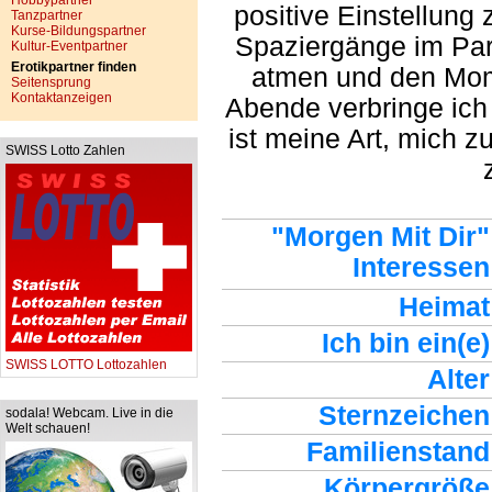
Hobbypartner
positive Einstellung 
Tanzpartner
Kurse-Bildungspartner
Spaziergänge im Park
Kultur-Eventpartner
Erotikpartner finden
atmen und den Mom
Seitensprung
Kontaktanzeigen
Abende verbringe ich
ist meine Art, mich 
SWISS Lotto Zahlen
"Morgen Mit Dir"
Interessen
Heimat
Ich bin ein(e)
SWISS LOTTO Lottozahlen
Alter
Sternzeichen
sodala! Webcam. Live in die
Welt schauen!
Familienstand
Körpergröße