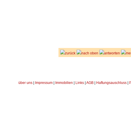
zurück
nach oben
antworten
me
über uns
|
Impressum
|
Immobilien
|
Links
|
AGB
|
Haftungsauschluss
|
P