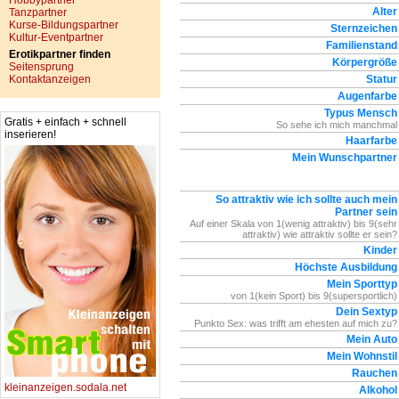
Hobbypartner
Alter
Tanzpartner
Kurse-Bildungspartner
Sternzeichen
Kultur-Eventpartner
Familienstand
Erotikpartner finden
Körpergröße
Seitensprung
Kontaktanzeigen
Statur
Augenfarbe
Typus Mensch
Gratis + einfach + schnell
So sehe ich mich manchmal
inserieren!
Haarfarbe
Mein Wunschpartner
So attraktiv wie ich sollte auch mein
Partner sein
Auf einer Skala von 1(wenig attraktiv) bis 9(sehr
attraktiv) wie attraktiv sollte er sein?
Kinder
Höchste Ausbildung
Mein Sporttyp
von 1(kein Sport) bis 9(supersportlich)
Dein Sextyp
Punkto Sex: was trifft am ehesten auf mich zu?
Mein Auto
Mein Wohnstil
Rauchen
kleinanzeigen.sodala.net
Alkohol