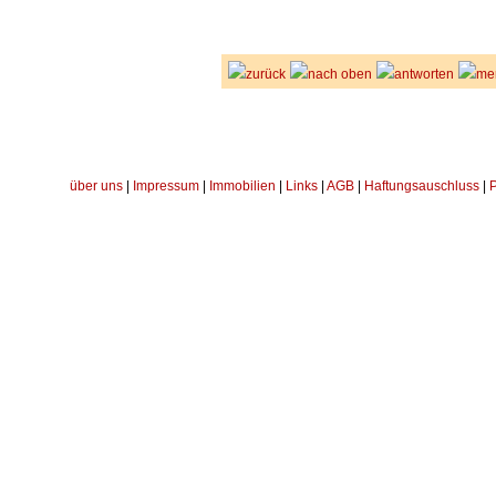
zurück
nach oben
antworten
me
über uns
|
Impressum
|
Immobilien
|
Links
|
AGB
|
Haftungsauschluss
|
P