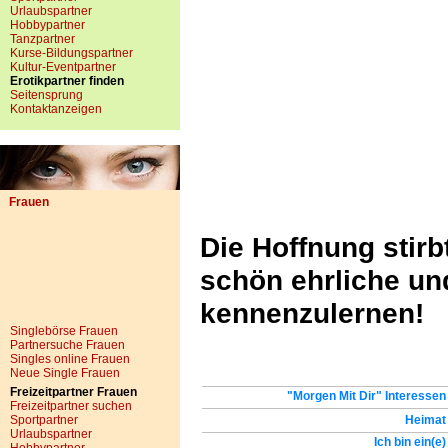
Urlaubspartner
Hobbypartner
Tanzpartner
Kurse-Bildungspartner
Kultur-Eventpartner
Erotikpartner finden
Seitensprung
Kontaktanzeigen
Frauen
Die Hoffnung stirb
schön ehrliche u
kennenzulernen!
Singlebörse Frauen
Partnersuche Frauen
Singles online Frauen
Neue Single Frauen
Freizeitpartner Frauen
"Morgen Mit Dir" Interessen
Freizeitpartner suchen
Sportpartner
Heimat
Urlaubspartner
Ich bin ein(e)