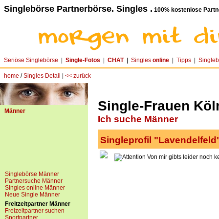
Singlebörse Partnerbörse. Singles .
100% kostenlose Partn
Seriöse Singlebörse
|
Single-Fotos
|
CHAT
|
Singles
online
|
Tipps
|
Single
home
/
Singles Detail
|
<< zurück
Single-Frauen Köl
Männer
Ich suche Männer
Singleprofil "Lavendelfeld
Von mir gibts leider noch k
Singlebörse Männer
Partnersuche Männer
Singles online Männer
Neue Single Männer
Freitzeitpartner Männer
Freizeitpartner suchen
Sportpartner