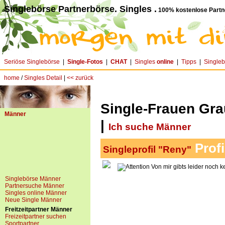
Singlebörse Partnerbörse. Singles .
100% kostenlose Partn
Seriöse Singlebörse
|
Single-Fotos
|
CHAT
|
Singles
online
|
Tipps
|
Single
home
/
Singles Detail
|
<< zurück
Single-Frauen Gr
Männer
|
Ich suche Männer
Profi
Singleprofil "Reny"
Von mir gibts leider noch k
Singlebörse Männer
Partnersuche Männer
Singles online Männer
Neue Single Männer
Freitzeitpartner Männer
Freizeitpartner suchen
Sportpartner