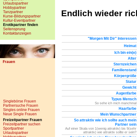
Urlaubspartner
Hobbypartner
Endlich wieder ric
Tanzpartner
Kurse-Bildungspartner
Kultur-Eventpartner
Erotikpartner finden
Seitensprung
Kontaktanzeigen
"Morgen Mit Dir" Interessen
Heimat
Ich bin ein(e)
Alter
Frauen
Sternzeichen
Familienstand
Körpergröße
Statur
Gewicht
Augenfarbe
Typus Mensch
Singlebörse Frauen
So sehe ich mich manchmal
Partnersuche Frauen
Haarfarbe
Singles online Frauen
Neue Single Frauen
Mein Wunschpartner
Freizeitpartner Frauen
So attraktiv wie ich sollte auch mein
Freizeitpartner suchen
Partner sein
Sportpartner
Auf einer Skala von 1(wenig attraktiv) bis 9(sehr
attraktiv) wie attraktiv sollte er sein?
Urlaubspartner