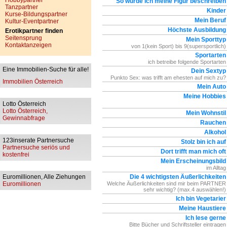
Hobbypartner
So würde ich meine Figur beschreiben
Tanzpartner
Kinder
Kurse-Bildungspartner
Mein Beruf
Kultur-Eventpartner
Höchste Ausbildung
Erotikpartner finden
Seitensprung
Mein Sporttyp
Kontaktanzeigen
von 1(kein Sport) bis 9(supersportlich)
Sportarten
ich betreibe folgende Sportarten
Eine Immobilien-Suche für alle!
Dein Sextyp
Punkto Sex: was trifft am ehesten auf mich zu?
Immobilien Österreich
Mein Auto
Meine Hobbies
Lotto Österreich
Lotto Österreich,
Mein Wohnstil
Gewinnabfrage
Rauchen
Alkohol
123inserate Partnersuche
Stolz bin ich auf
Partnersuche seriös und
Dort trifft man mich oft
kostenfrei
Mein Erscheinungsbild
im Alltag
Euromillionen, Alle Ziehungen
Die 4 wichtigsten Äußerlichkeiten
Euromillionen
Welche Äußerlichkeiten sind mir beim PARTNER
sehr wichtig? (max.4 auswählen!)
Ich bin Vegetarier
Meine Haustiere
Ich lese gerne
Bitte Bücher und Schriftsteller eintragen