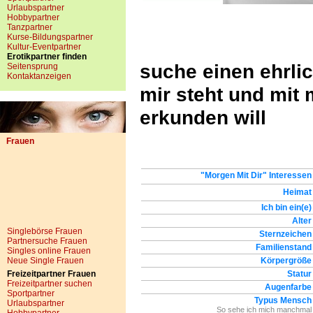
Urlaubspartner
Hobbypartner
Tanzpartner
Kurse-Bildungspartner
Kultur-Eventpartner
Erotikpartner finden
suche einen ehrli
Seitensprung
Kontaktanzeigen
mir steht und mit 
erkunden will
Frauen
"Morgen Mit Dir" Interessen
Heimat
Ich bin ein(e)
Alter
Singlebörse Frauen
Sternzeichen
Partnersuche Frauen
Familienstand
Singles online Frauen
Neue Single Frauen
Körpergröße
Freizeitpartner Frauen
Statur
Freizeitpartner suchen
Augenfarbe
Sportpartner
Typus Mensch
Urlaubspartner
So sehe ich mich manchmal