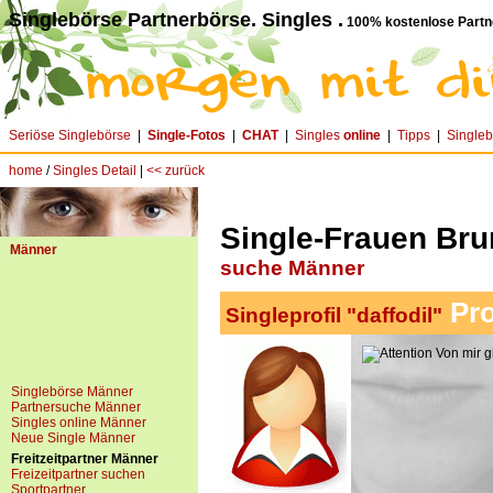
Singlebörse Partnerbörse. Singles .
100% kostenlose Partn
Seriöse Singlebörse
|
Single-Fotos
|
CHAT
|
Singles
online
|
Tipps
|
Single
home
/
Singles Detail
|
<< zurück
Single-Frauen Brun
Männer
suche Männer
Pro
Singleprofil "daffodil"
Von mir gi
Singlebörse Männer
Partnersuche Männer
Singles online Männer
Neue Single Männer
Freitzeitpartner Männer
Freizeitpartner suchen
Sportpartner