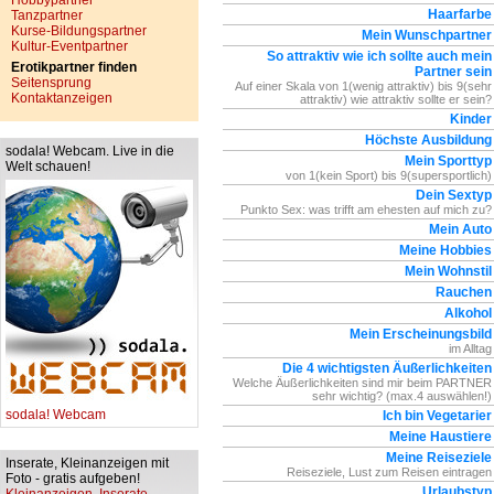
Hobbypartner
Haarfarbe
Tanzpartner
Kurse-Bildungspartner
Mein Wunschpartner
Kultur-Eventpartner
So attraktiv wie ich sollte auch mein
Erotikpartner finden
Partner sein
Seitensprung
Auf einer Skala von 1(wenig attraktiv) bis 9(sehr
Kontaktanzeigen
attraktiv) wie attraktiv sollte er sein?
Kinder
Höchste Ausbildung
sodala! Webcam. Live in die
Mein Sporttyp
Welt schauen!
von 1(kein Sport) bis 9(supersportlich)
Dein Sextyp
Punkto Sex: was trifft am ehesten auf mich zu?
Mein Auto
Meine Hobbies
Mein Wohnstil
Rauchen
Alkohol
Mein Erscheinungsbild
im Alltag
Die 4 wichtigsten Äußerlichkeiten
Welche Äußerlichkeiten sind mir beim PARTNER
sehr wichtig? (max.4 auswählen!)
sodala! Webcam
Ich bin Vegetarier
Meine Haustiere
Meine Reiseziele
Inserate, Kleinanzeigen mit
Reiseziele, Lust zum Reisen eintragen
Foto - gratis aufgeben!
Urlaubstyp