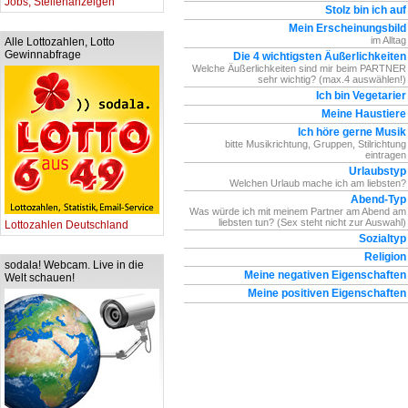
Jobs, Stellenanzeigen
Stolz bin ich auf
Mein Erscheinungsbild
im Alltag
Alle Lottozahlen, Lotto
Gewinnabfrage
Die 4 wichtigsten Äußerlichkeiten
Welche Äußerlichkeiten sind mir beim PARTNER
sehr wichtig? (max.4 auswählen!)
Ich bin Vegetarier
Meine Haustiere
Ich höre gerne Musik
bitte Musikrichtung, Gruppen, Stilrichtung
eintragen
Urlaubstyp
Welchen Urlaub mache ich am liebsten?
Abend-Typ
Was würde ich mit meinem Partner am Abend am
liebsten tun? (Sex steht nicht zur Auswahl)
Lottozahlen Deutschland
Sozialtyp
Religion
sodala! Webcam. Live in die
Meine negativen Eigenschaften
Welt schauen!
Meine positiven Eigenschaften