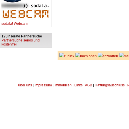
sodala! Webcam
123inserate Partnersuche
Partnersuche seriös und
kostenfrei
zurück
nach oben
antworten
me
über uns
|
Impressum
|
Immobilien
|
Links
|
AGB
|
Haftungsauschluss
|
P