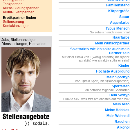
Hobbypartner
Tanzpartner
Familienstand
Kurse-Bildungspartner
Körpergröße
Kultur-Eventpartner
Statur
Erotikpartner finden
Seitensprung
Augenfarbe
Kontaktanzeigen
Typus Mensch
So sehe ich mich manchmal
Haarfarbe
Jobs, Stellenanzeigen,
Mein Wunschpartner
Diensteistungen, Heimarbeit
So attraktiv wie ich sollte auch mein
Partner sein
Auf einer Skala von 1(wenig attraktiv) bis 9(sehr
attraktiv) wie attraktiv sollte er sein?
Kinder
Höchste Ausbildung
Mein Sporttyp
von 1(kein Sport) bis 9(supersportlich)
Sportarten
ich betreibe folgende Sportarten
Dein Sextyp
Punkto Sex: was trifft am ehesten auf mich zu?
Mein Auto
Meine Hobbies
Mein Wohnstil
Rauchen
Alkohol