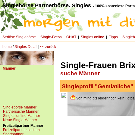
Singlebörse Partnerbörse. Singles .
100% kostenlose Partn
Seriöse Singlebörse
|
Single-Fotos
|
CHAT
|
Singles
online
|
Tipps
|
Single
home
/
Singles Detail
|
<< zurück
Single-Frauen Brix
Männer
suche Männer
Singleprofil "Gemiatliche"
Von mir gibts leider noch kein Fotoa
Singlebörse Männer
Partnersuche Männer
Singles online Männer
Neue Single Männer
Freitzeitpartner Männer
Freizeitpartner suchen
Sportpartner