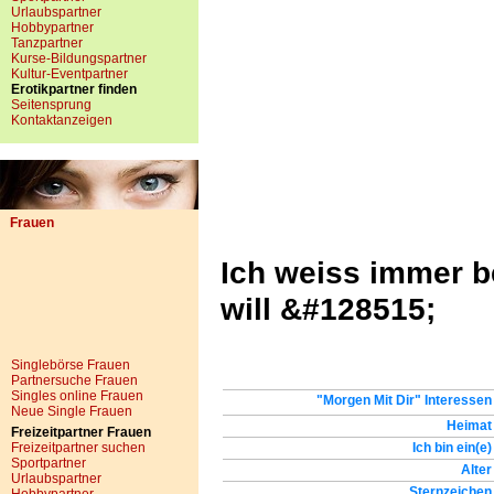
Urlaubspartner
Hobbypartner
Tanzpartner
Kurse-Bildungspartner
Kultur-Eventpartner
Erotikpartner finden
Seitensprung
Kontaktanzeigen
Frauen
Ich weiss immer b
will &#128515;
Singlebörse Frauen
Partnersuche Frauen
Singles online Frauen
"Morgen Mit Dir" Interessen
Neue Single Frauen
Heimat
Freizeitpartner Frauen
Freizeitpartner suchen
Ich bin ein(e)
Sportpartner
Alter
Urlaubspartner
Sternzeichen