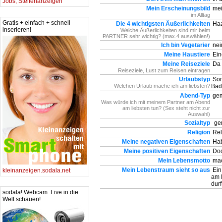
Jobs, Stellenanzeigen
Mein Erscheinungsbild
mei
im Alltag
Gratis + einfach + schnell
Die 4 wichtigsten Äußerlichkeiten
Ha
inserieren!
Welche Äußerlichkeiten sind mir beim
PARTNER sehr wichtig? (max.4 auswählen!)
Ich bin Vegetarier
nei
Meine Haustiere
Ein
Meine Reiseziele
Da 
Reiseziele, Lust zum Reisen eintragen
Urlaubstyp
Som
Welchen Urlaub mache ich am liebsten?
Bad
Abend-Typ
gem
Was würde ich mit meinem Partner am Abend
am liebsten tun? (Sex steht nicht zur
Auswahl)
Sozialtyp
ger
Religion
Reli
Meine negativen Eigenschaften
Hab
Meine positiven Eigenschaften
Doc
Mein Lebensmotto
mac
Mein Lebenstraum sieht so aus
Ein
kleinanzeigen.sodala.net
am 
durf
sodala! Webcam. Live in die
Welt schauen!