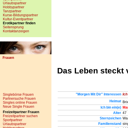
Urlaubspartner
Hobbypartner
Tanzpartner
Kurse-Bildungspartner
Kultur-Eventpartner
Erotikpartner finden
Seitensprung
Kontaktanzeigen
Frauen
Das Leben steckt 
"Morgen Mit Dir" Interessen
Ich
Singlebörse Frauen
Partnersuche Frauen
Heimat
Bri
Singles online Frauen
Neue Single Frauen
Ich bin ein(e)
Ma
Freizeitpartner Frauen
Alter
47
Freizeitpartner suchen
Sternzeichen
Wa
Sportpartner
Familienstand
sin
Urlaubspartner