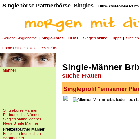
Singlebörse Partnerbörse. Singles .
100% kostenlose Partn
Seriöse Singlebörse
|
Single-Fotos
|
CHAT
|
Singles
online
|
Tipps
|
Single
home
/
Singles Detail
|
<< zurück
Single-Männer Brix
Männer
suche Frauen
Singleprofil "einsamer Pla
Von mir gibts leider noch k
Singlebörse Männer
Partnersuche Männer
Singles online Männer
Neue Single Männer
Freitzeitpartner Männer
Freizeitpartner suchen
Sportpartner