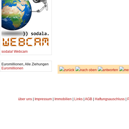
sodala! Webcam
Euromillionen, Alle Ziehungen
Euromillionen
zurück
nach oben
antworten
me
über uns
|
Impressum
|
Immobilien
|
Links
|
AGB
|
Haftungsauschluss
|
P