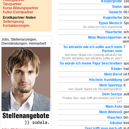
Hobbypartner
Körpergröße
168
Tanzpartner
Statur
spor
Kurse-Bildungspartner
Kultur-Eventpartner
Gewicht
66 
Erotikpartner finden
Augenfarbe
bra
Seitensprung
Typus Mensch
Spo
Kontaktanzeigen
So sehe ich mich manchmal
Haarfarbe
sch
Mein Wunschpartner
er s
Jobs, Stellenanzeigen,
sei
Diensteistungen, Heimarbeit
So attraktiv wie ich sollte auch mein
7
Partner sein
Auf einer Skala von 1(wenig attraktiv) bis
9(sehr attraktiv) wie attraktiv sollte er sein?
So würde ich meine Figur beschreiben
spor
Kinder
hab
Mein Beruf
ist 
Höchste Ausbildung
Leh
Mein Sporttyp
6
von 1(kein Sport) bis 9(supersportlich)
Dein Sextyp
auf
Punkto Sex: was trifft am ehesten auf mich
zu?
Mein Auto
das 
Mein Wohnstil
gem
Rauchen
bin
Alkohol
tri
Dort trifft man mich oft
In d