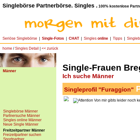
Singlebörse Partnerbörse. Singles .
100% kostenlose Partn
Seriöse Singlebörse
|
Single-Fotos
|
CHAT
|
Singles
online
|
Tipps
|
Single
home
/
Singles Detail
|
<< zurück
Single-Frauen Breg
Männer
Ich suche Männer
P
Singleprofil "Furaggion"
Von mir gibts leider noch k
Singlebörse Männer
Partnersuche Männer
Singles online Männer
Neue Single Männer
Freitzeitpartner Männer
Freizeitpartner suchen
Sportpartner