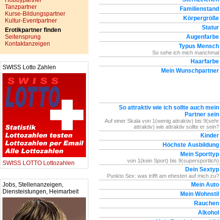
Hobbypartner
Tanzpartner
Familienstand
Kurse-Bildungspartner
Körpergröße
Kultur-Eventpartner
Statur
Erotikpartner finden
Seitensprung
Augenfarbe
Kontaktanzeigen
Typus Mensch
So sehe ich mich manchmal
Haarfarbe
SWISS Lotto Zahlen
Mein Wunschpartner
So attraktiv wie ich sollte auch mein
Partner sein
Auf einer Skala von 1(wenig attraktiv) bis 9(sehr
attraktiv) wie attraktiv sollte er sein?
Kinder
Höchste Ausbildung
Mein Sporttyp
von 1(kein Sport) bis 9(supersportlich)
SWISS LOTTO Lottozahlen
Dein Sextyp
Punkto Sex: was trifft am ehesten auf mich zu?
Jobs, Stellenanzeigen,
Mein Auto
Diensteistungen, Heimarbeit
Mein Wohnstil
Rauchen
Alkohol