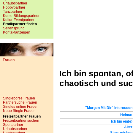
Urlaubspartner
Hobbypartner
Tanzpartner
Kurse-Bildungspartner
Kultur-Eventpartner
Erotikpartner finden
Seitensprung
Kontaktanzeigen
Frauen
Ich bin spontan, o
chaotisch und suc
Singlebörse Frauen
Partnersuche Frauen
Singles online Frauen
"Morgen Mit Dir" Interessen
Neue Single Frauen
Heimat
Freizeitpartner Frauen
Freizeitpartner suchen
Ich bin ein(e)
Sportpartner
Alter
Urlaubspartner
Sternzeichen