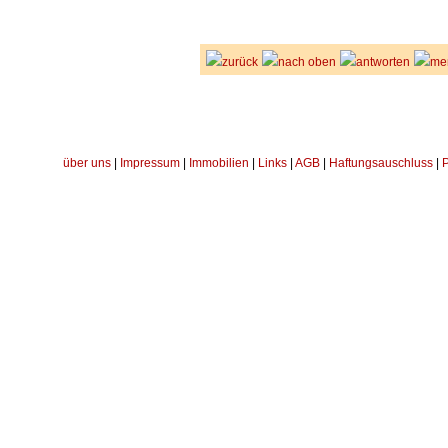
zurück
nach oben
antworten
me
über uns
|
Impressum
|
Immobilien
|
Links
|
AGB
|
Haftungsauschluss
|
P