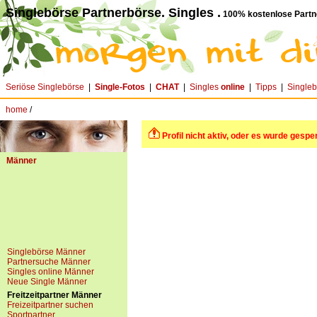
Singlebörse Partnerbörse. Singles .
100% kostenlose Partn
Seriöse Singlebörse
|
Single-Fotos
|
CHAT
|
Singles
online
|
Tipps
|
Single
home
/
Profil nicht aktiv, oder es wurde gesper
Männer
Singlebörse Männer
Partnersuche Männer
Singles online Männer
Neue Single Männer
Freitzeitpartner Männer
Freizeitpartner suchen
Sportpartner