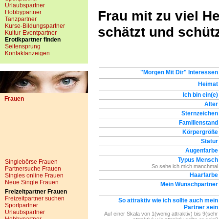
Urlaubspartner
Frau mit zu viel H
Hobbypartner
Tanzpartner
Kurse-Bildungspartner
schätzt und schüt
Kultur-Eventpartner
Erotikpartner finden
Seitensprung
Kontaktanzeigen
"Morgen Mit Dir" Interessen
Heimat
Ich bin ein(e)
Frauen
Alter
Sternzeichen
Familienstand
Körpergröße
Statur
Augenfarbe
Typus Mensch
Singlebörse Frauen
So sehe ich mich manchmal
Partnersuche Frauen
Haarfarbe
Singles online Frauen
Neue Single Frauen
Mein Wunschpartner
Freizeitpartner Frauen
Freizeitpartner suchen
So attraktiv wie ich sollte auch mein
Sportpartner
Partner sein
Urlaubspartner
Auf einer Skala von 1(wenig attraktiv) bis 9(sehr