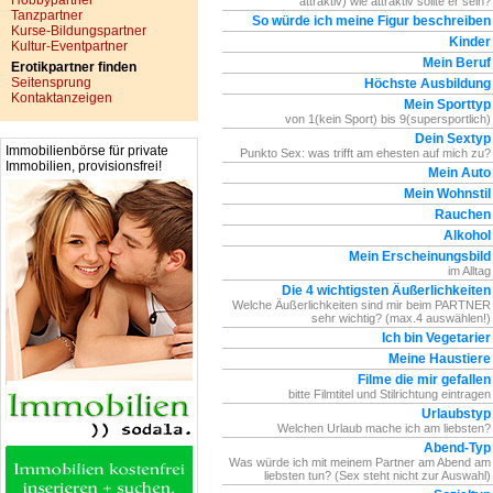
Hobbypartner
attraktiv) wie attraktiv sollte er sein?
Tanzpartner
So würde ich meine Figur beschreiben
Kurse-Bildungspartner
Kinder
Kultur-Eventpartner
Mein Beruf
Erotikpartner finden
Seitensprung
Höchste Ausbildung
Kontaktanzeigen
Mein Sporttyp
von 1(kein Sport) bis 9(supersportlich)
Dein Sextyp
Immobilienbörse für private
Punkto Sex: was trifft am ehesten auf mich zu?
Immobilien, provisionsfrei!
Mein Auto
Mein Wohnstil
Rauchen
Alkohol
Mein Erscheinungsbild
im Alltag
Die 4 wichtigsten Äußerlichkeiten
Welche Äußerlichkeiten sind mir beim PARTNER
sehr wichtig? (max.4 auswählen!)
Ich bin Vegetarier
Meine Haustiere
Filme die mir gefallen
bitte Filmtitel und Stilrichtung eintragen
Urlaubstyp
Welchen Urlaub mache ich am liebsten?
Abend-Typ
Was würde ich mit meinem Partner am Abend am
liebsten tun? (Sex steht nicht zur Auswahl)