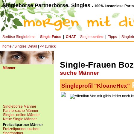
Singlebörse Partnerbörse. Singles .
100% kostenlose Partn
Seriöse Singlebörse
|
Single-Fotos
|
CHAT
|
Singles
online
|
Tipps
|
Single
home
/
Singles Detail
|
<< zurück
Single-Frauen Boze
Männer
suche Männer
P
Singleprofil "KloaneHex"
Von mir gibts leider noch k
Singlebörse Männer
Partnersuche Männer
Singles online Männer
Neue Single Männer
Freitzeitpartner Männer
Freizeitpartner suchen
Sportpartner