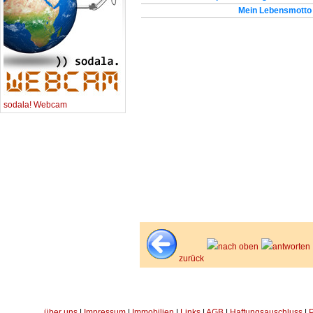
Mein Lebensmotto
sodala! Webcam
nach oben
antworten
zurück
über uns
|
Impressum
|
Immobilien
|
Links
|
AGB
|
Haftungsauschluss
|
P