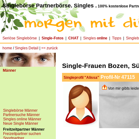
Singlebörse Partnerbörse. Singles .
100% kostenlose Partn
Seriöse Singlebörse
|
Single-Fotos
|
CHAT
|
Singles
online
|
Tipps
|
Single
home
/
Singles Detail
|
<< zurück
Single-Frauen Bozen, Sü
Männer
Profil-Nr 47115
Singleprofil "Alissa"
Von mir gibts leid
Singlebörse Männer
Partnersuche Männer
Singles online Männer
Neue Single Männer
Freitzeitpartner Männer
Freizeitpartner suchen
Sportpartner