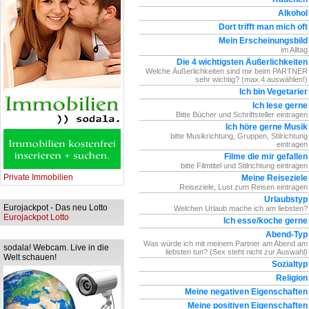
Alkohol
Dort trifft man mich oft
Mein Erscheinungsbild
im Alltag
Die 4 wichtigsten Äußerlichkeiten
Welche Äußerlichkeiten sind mir beim PARTNER
sehr wichtig? (max.4 auswählen!)
Ich bin Vegetarier
Ich lese gerne
Bitte Bücher und Schriftsteller eintragen
Ich höre gerne Musik
bitte Musikrichtung, Gruppen, Stilrichtung
eintragen
Filme die mir gefallen
bitte Filmtitel und Stilrichtung eintragen
Private Immobilien
Meine Reiseziele
Reiseziele, Lust zum Reisen eintragen
Urlaubstyp
Eurojackpot - Das neu Lotto
Welchen Urlaub mache ich am liebsten?
Eurojackpot Lotto
Ich esse/koche gerne
Abend-Typ
Was würde ich mit meinem Partner am Abend am
sodala! Webcam. Live in die
liebsten tun? (Sex steht nicht zur Auswahl)
Welt schauen!
Sozialtyp
Religion
Meine negativen Eigenschaften
Meine positiven Eigenschaften