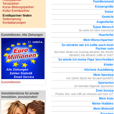
Hobbypartner
Familienstand
Tanzpartner
Körpergröße
Kurse-Bildungspartner
Kultur-Eventpartner
Statur
Erotikpartner finden
Gewicht
Seitensprung
Augenfarbe
Kontaktanzeigen
Typus Mensch
So sehe ich mich manchmal
Euromillionen, Alle Ziehungen
Haarfarbe
Mein Wunschpartner
So attraktiv wie ich sollte auch mein
Partner sein
Auf einer Skala von 1(wenig attraktiv) bis 9(sehr
attraktiv) wie attraktiv sollte er sein?
So würde ich meine Figur beschreiben
Kinder
Höchste Ausbildung
Mein Sporttyp
von 1(kein Sport) bis 9(supersportlich)
Euromillionen
Sportarten
ich betreibe folgende Sportarten
Dein Sextyp
Immobilienbörse für private
Punkto Sex: was trifft am ehesten auf mich zu?
Immobilien, provisionsfrei!
Mein Auto
Meine Hobbies
Mein Wohnstil
Rauchen