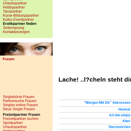
Urlaubspartner
Hobbypartner
Tanzpartner
Kurse-Bildungspartner
Kultur-Eventpartner
Erotikpartner finden
Seitensprung
Kontaktanzeigen
Frauen
Lache! ..l?cheln steht dir
Singlebörse Frauen
Partnersuche Frauen
"Morgen Mit Dir" Interessen
Singles online Frauen
Neue Single Frauen
Heimat
Freizeitpartner Frauen
Ich bin ein(e)
Freizeitpartner suchen
Alter
Sportpartner
Urlaubspartner
Sternzeichen