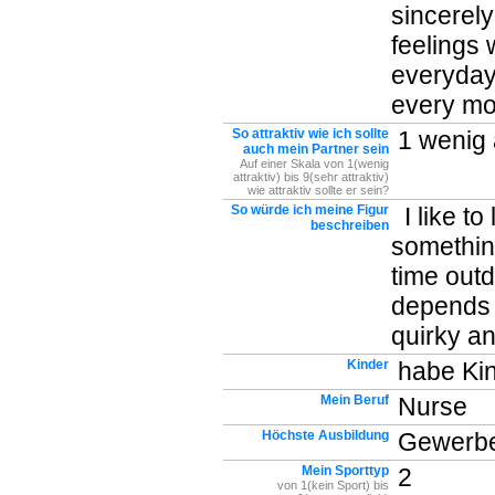
sincerely
feelings 
everyday 
every mom
So attraktiv wie ich sollte
1 wenig a
auch mein Partner sein
Auf einer Skala von 1(wenig
attraktiv) bis 9(sehr attraktiv)
wie attraktiv sollte er sein?
So würde ich meine Figur
I like to
beschreiben
something
time outd
depends o
quirky an
Kinder
habe Kin
Mein Beruf
Nurse
Höchste Ausbildung
Gewerbe
Mein Sporttyp
2
von 1(kein Sport) bis