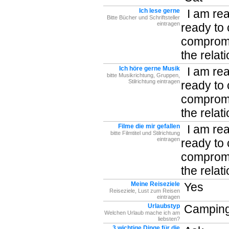
Ich lese gerne
I am read
Bitte Bücher und Schriftsteller
eintragen
ready to
compromi
the relat
Ich höre gerne Musik
I am read
bitte Musikrichtung, Gruppen,
Stilrichtung eintragen
ready to
compromi
the relat
Filme die mir gefallen
I am read
bitte Filmtitel und Stilrichtung
eintragen
ready to
compromi
the relat
Meine Reiseziele
Yes
Reiseziele, Lust zum Reisen
eintragen
Urlaubstyp
Camping 
Welchen Urlaub mache ich am
liebsten?
3 wichtige Dinge für die