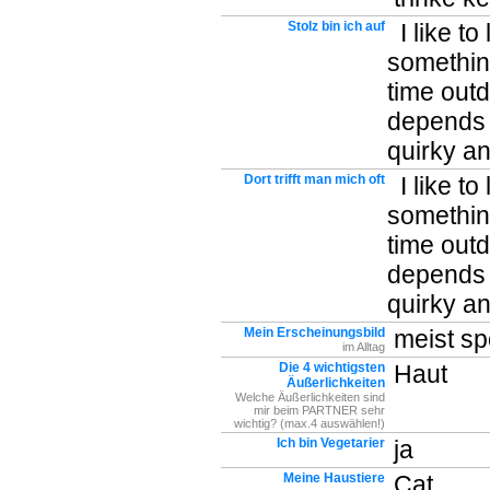
Stolz bin ich auf
I like to
something
time outd
depends o
quirky an
Dort trifft man mich oft
I like to
something
time outd
depends o
quirky an
Mein Erscheinungsbild
meist spo
im Alltag
Die 4 wichtigsten
Haut
Äußerlichkeiten
Welche Äußerlichkeiten sind
mir beim PARTNER sehr
wichtig? (max.4 auswählen!)
Ich bin Vegetarier
ja
Meine Haustiere
Cat