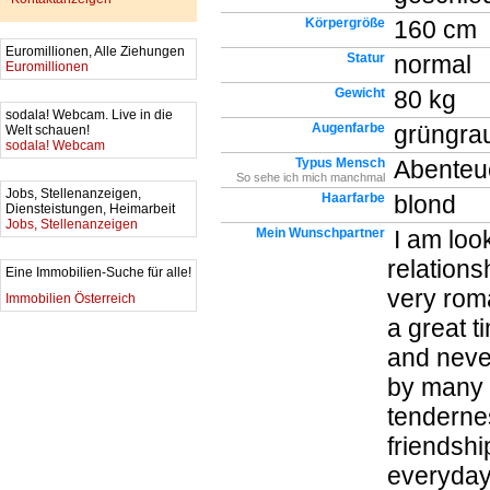
Körpergröße
160 cm
Euromillionen, Alle Ziehungen
Statur
normal
Euromillionen
Gewicht
80 kg
sodala! Webcam. Live in die
Augenfarbe
grüngra
Welt schauen!
sodala! Webcam
Typus Mensch
Abenteu
So sehe ich mich manchmal
Jobs, Stellenanzeigen,
Haarfarbe
blond
Diensteistungen, Heimarbeit
Jobs, Stellenanzeigen
Mein Wunschpartner
I am look
relations
Eine Immobilien-Suche für alle!
very rom
Immobilien Österreich
a great t
and never
by many t
tendernes
friendshi
everyday 