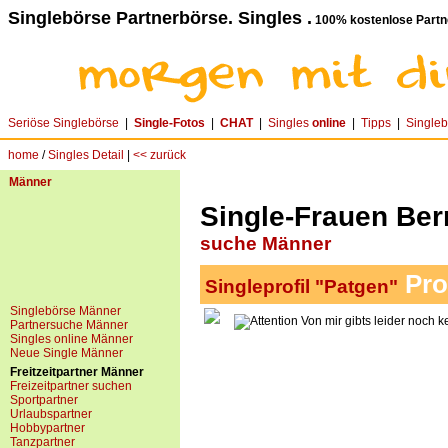
Singlebörse Partnerbörse. Singles .
100% kostenlose Partn
Seriöse Singlebörse
|
Single-Fotos
|
CHAT
|
Singles
online
|
Tipps
|
Single
home
/
Singles Detail
|
<< zurück
Männer
Single-Frauen Ber
suche Männer
Pro
Singleprofil "Patgen"
Singlebörse Männer
Von mir gibts leider noch k
Partnersuche Männer
Singles online Männer
Neue Single Männer
Freitzeitpartner Männer
Freizeitpartner suchen
Sportpartner
Urlaubspartner
Hobbypartner
Tanzpartner