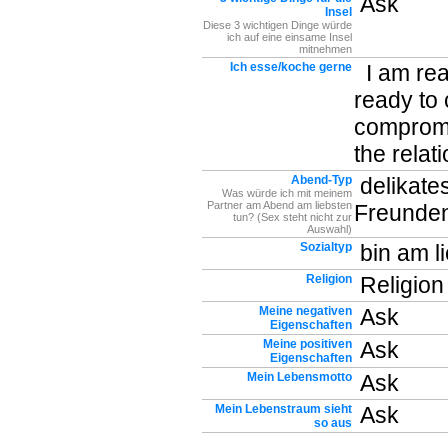
Ask
Insel
Diese 3 wichtigen Dinge würde
ich auf eine einsame Insel
mitnehmen
Ich esse/koche gerne
I am read
ready to
compromi
the relat
Abend-Typ
delikate
Was würde ich mit meinem
Partner am Abend am liebsten
Freunde
tun? (Sex steht nicht zur
Auswahl)
Sozialtyp
bin am li
Religion
Religion 
Meine negativen
Ask
Eigenschaften
Meine positiven
Ask
Eigenschaften
Mein Lebensmotto
Ask
Mein Lebenstraum sieht
Ask
so aus