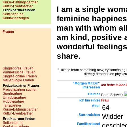
Kurse-Bildungspartner
Kultur-Eventpartner
I am a single wom
Erotikpartner finden
Seitensprung
feminine happiness
Kontaktanzeigen
man with whom all
Frauen
am kind, positive
wonderful feelings
share.
Singlebörse Frauen
" I like to learn something new, try something 
Partnersuche Frauen
directly depends on physical
Singles online Frauen
Neue Single Frauen
"Morgen Mit Dir"
Ich habe leider 
Freizeitpartner Frauen
Interessen
Freizeitpartner suchen
Sportpartner
Heimat
Bern, Schweiz
Urlaubspartner
Ich bin ein(e)
Frau
Hobbypartner
Tanzpartner
Alter
64
Kurse-Bildungspartner
Kultur-Eventpartner
Sternzeichen
Widder
Erotikpartner finden
Seitensprung
Familienstand
geschie
Kontaktanzeigen