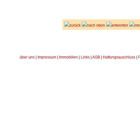
zurück
nach oben
antworten
me
über uns
|
Impressum
|
Immobilien
|
Links
|
AGB
|
Haftungsauschluss
|
P