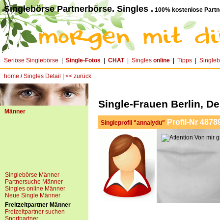
Singlebörse Partnerbörse. Singles .
100% kostenlose Partn
Seriöse Singlebörse
|
Single-Fotos
|
CHAT
|
Singles
online
|
Tipps
|
Single
home
/
Singles Detail
|
<< zurück
Single-Frauen Berlin, D
Männer
Profil-Nr 4878
Singleprofil "annalydu"
Von mir gi
Singlebörse Männer
Partnersuche Männer
Singles online Männer
Neue Single Männer
Freitzeitpartner Männer
Freizeitpartner suchen
Sportpartner