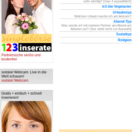
sehr wichtig? (max.4 auswählen!)
Ich bin Vegetarier
Urlaubstyp
Welchen Urlaub mache ich am liebsten?
Abend-Typ
Was würde ich mit meinem Partner am Abend am
liebsten tun? (Sex steht nicht zur Auswahl)
Sozialtyp
Religion
Partnersuche seriös und
kostenfrei
sodala! Webcam. Live in die
Welt schauen!
sodala! Webcam
Gratis + einfach + schnell
inserieren!