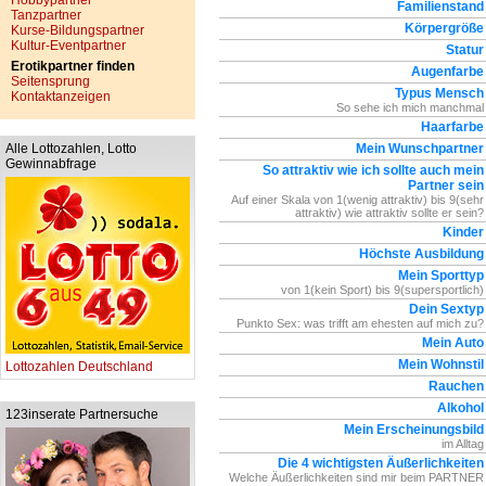
Hobbypartner
Familienstand
Tanzpartner
Körpergröße
Kurse-Bildungspartner
Kultur-Eventpartner
Statur
Erotikpartner finden
Augenfarbe
Seitensprung
Typus Mensch
Kontaktanzeigen
So sehe ich mich manchmal
Haarfarbe
Alle Lottozahlen, Lotto
Mein Wunschpartner
Gewinnabfrage
So attraktiv wie ich sollte auch mein
Partner sein
Auf einer Skala von 1(wenig attraktiv) bis 9(sehr
attraktiv) wie attraktiv sollte er sein?
Kinder
Höchste Ausbildung
Mein Sporttyp
von 1(kein Sport) bis 9(supersportlich)
Dein Sextyp
Punkto Sex: was trifft am ehesten auf mich zu?
Mein Auto
Mein Wohnstil
Lottozahlen Deutschland
Rauchen
Alkohol
123inserate Partnersuche
Mein Erscheinungsbild
im Alltag
Die 4 wichtigsten Äußerlichkeiten
Welche Äußerlichkeiten sind mir beim PARTNER