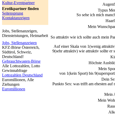
Kultur-Eventpartner
Augenf
Erotikpartner finden
Typus Me
Seitensprung
So sehe ich mich manc
Kontaktanzeigen
Haarf
Mein Wunschpar
Jobs, Stellenanzeigen,
Diensteistungen, Heimarbeit
So attraktiv wie ich sollte auch mein Pa
Jobs, Stellenanzeigen
Auf einer Skala von 1(wenig attraktiv
KFZ-Börse Österreich,
9(sehr attraktiv) wie attraktiv sollte er 
Südtirol, Schweiz,
Deutschland!
Ki
Gebrauchtwagen-Börse
Höchste Ausbil
Alle Lottozahlen, Lotto
Mein Spor
Gewinnabfrage
von 1(kein Sport) bis 9(supersport
Lottozahlen Deutschland
Dein Se
Euromillionen, Alle
Punkto Sex: was trifft am ehesten auf
Ziehungen
Euromillionen
Mein 
Mein Wohn
Rau
Alk