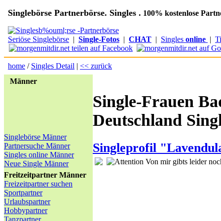
Singlebörse Partnerbörse. Singles .
100% kostenlose Partn
Seriöse Singlebörse
|
Single-Fotos
|
CHAT
|
Singles
online
|
T
home
/
Singles Detail
|
<< zurück
Männer
Single-Frauen B
Deutschland Singl
Singlebörse Männer
Singleprofil "Lavendul
Partnersuche Männer
Singles online Männer
Von mir gibts leider noc
Neue Single Männer
Freitzeitpartner Männer
Freizeitpartner suchen
Sportpartner
Urlaubspartner
Hobbypartner
Tanzpartner