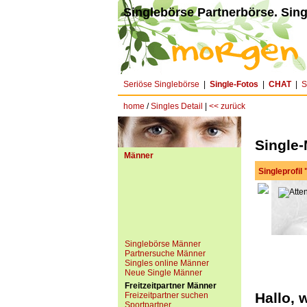
Singlebörse Partnerbörse. Sing
Seriöse Singlebörse
|
Single-Fotos
|
CHAT
|
S
home
/
Singles Detail
|
<< zurück
Single-
Männer
Singleprofil
Singlebörse Männer
Partnersuche Männer
Singles online Männer
Neue Single Männer
Freitzeitpartner Männer
Hallo, 
Freizeitpartner suchen
Sportpartner