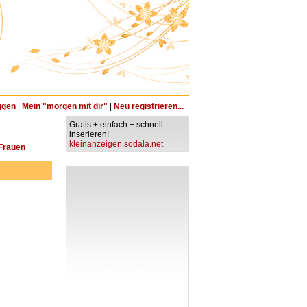
ggen
|
Mein "morgen mit dir"
|
Neu registrieren...
Gratis + einfach + schnell
inserieren!
kleinanzeigen.sodala.net
 Frauen