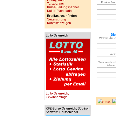
Hobbypartner
Punkto Sex:
Tanzpartner
Kurse-Bildungspartner
Kultur-Eventpartner
Erotikpartner finden
Seitensprung
Kontaktanzeigen
Die
Lotto Österreich
Welche Äußer
Welc
Was würde ic
liebste
Lotto Österreich,
Gewinnabfrage
zurück
KFZ-Börse Österreich, Südtirol,
Schweiz, Deutschland!