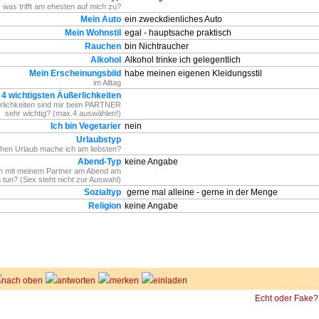
 was trifft am ehesten auf mich zu?
Mein Auto
ein zweckdienliches Auto
Mein Wohnstil
egal - hauptsache praktisch
Rauchen
bin Nichtraucher
Alkohol
Alkohol trinke ich gelegentlich
Mein Erscheinungsbild
habe meinen eigenen Kleidungsstil
im Alltag
 4 wichtigsten Äußerlichkeiten
lichkeiten sind mir beim PARTNER
sehr wichtig? (max.4 auswählen!)
Ich bin Vegetarier
nein
Urlaubstyp
hen Urlaub mache ich am liebsten?
Abend-Typ
keine Angabe
h mit meinem Partner am Abend am
n tun? (Sex steht nicht zur Auswahl)
Sozialtyp
gerne mal alleine - gerne in der Menge
Religion
keine Angabe
nach oben
antworten
merken
einladen
Echt oder Fake?