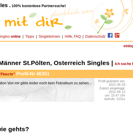
les .
100% kostenlose Partnersuche!
ingles
online
|
Tipps
|
Singlebörsen
|
Hilfe, FAQ
|
Datenschutz
einlo
Männer St.Pölten, Osterreich Singles |
Ich suche
Profil-Nr 46351
 "Floschr"
Profil geändert am:
Von mir gibts leider noch kein Fotoalbum zu sehen...
2021-05-29
Zuletzt eingeloggt:
2021-06-12
um: 15:47 Uhr
Aufrufe: 1231x
wie gehts?