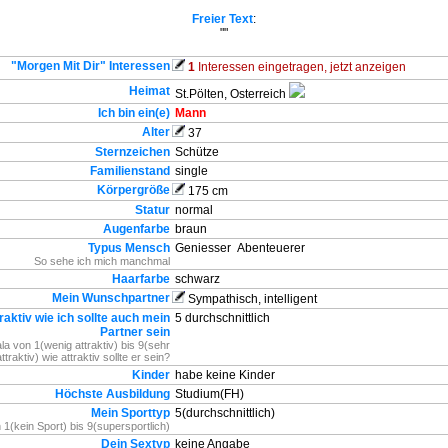
Freier Text
:
""
"Morgen Mit Dir" Interessen
1
Interessen eingetragen, jetzt anzeigen
Heimat
St.Pölten, Osterreich
Ich bin ein(e)
Mann
Alter
37
Sternzeichen
Schütze
Familienstand
single
Körpergröße
175 cm
Statur
normal
Augenfarbe
braun
Typus Mensch
Geniesser
Abenteuerer
So sehe ich mich manchmal
Haarfarbe
schwarz
Mein Wunschpartner
Sympathisch, intelligent
raktiv wie ich sollte auch mein
5 durchschnittlich
Partner sein
la von 1(wenig attraktiv) bis 9(sehr
attraktiv) wie attraktiv sollte er sein?
Kinder
habe keine Kinder
Höchste Ausbildung
Studium(FH)
Mein Sporttyp
5(durchschnittlich)
 1(kein Sport) bis 9(supersportlich)
Dein Sextyp
keine Angabe