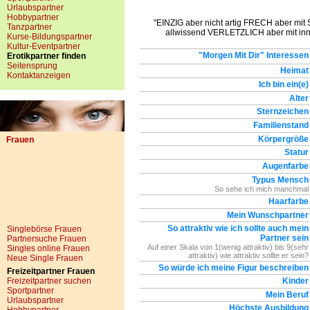
Urlaubspartner
Hobbypartner
"EINZIG aber nicht artig FRECH aber mi
Tanzpartner
allwissend VERLETZLICH aber mit i
Kurse-Bildungspartner
Kultur-Eventpartner
"Morgen Mit Dir" Interessen
Erotikpartner finden
Seitensprung
Heimat
Kontaktanzeigen
Ich bin ein(e)
Alter
Sternzeichen
Familienstand
Körpergröße
Frauen
Statur
Augenfarbe
Typus Mensch
So sehe ich mich manchmal
Haarfarbe
Mein Wunschpartner
So attraktiv wie ich sollte auch mein
Singlebörse Frauen
Partner sein
Partnersuche Frauen
Auf einer Skala von 1(wenig attraktiv) bis 9(sehr
Singles online Frauen
attraktiv) wie attraktiv sollte er sein?
Neue Single Frauen
So würde ich meine Figur beschreiben
Freizeitpartner Frauen
Freizeitpartner suchen
Kinder
Sportpartner
Mein Beruf
Urlaubspartner
Höchste Ausbildung