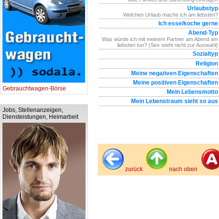
Urlaubstyp
Welchen Urlaub mache ich am liebsten?
Ich esse/koche gerne
Abend-Typ
Was würde ich mit meinem Partner am Abend am
liebsten tun? (Sex steht nicht zur Auswahl)
Sozialtyp
Religion
Meine negativen Eigenschaften
Meine positiven Eigenschaften
Gebrauchtwagen-Börse
Mein Lebensmotto
Mein Lebenstraum sieht so aus
Jobs, Stellenanzeigen,
Diensteistungen, Heimarbeit
zurück
nach oben