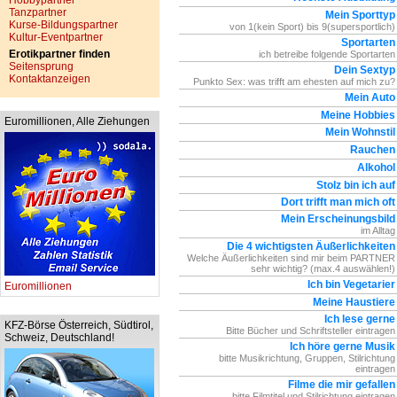
Hobbypartner
Tanzpartner
Mein Sporttyp
Kurse-Bildungspartner
von 1(kein Sport) bis 9(supersportlich)
Kultur-Eventpartner
Sportarten
Erotikpartner finden
ich betreibe folgende Sportarten
Seitensprung
Dein Sextyp
Kontaktanzeigen
Punkto Sex: was trifft am ehesten auf mich zu?
Mein Auto
Meine Hobbies
Euromillionen, Alle Ziehungen
Mein Wohnstil
Rauchen
Alkohol
Stolz bin ich auf
Dort trifft man mich oft
Mein Erscheinungsbild
im Alltag
Die 4 wichtigsten Äußerlichkeiten
Welche Äußerlichkeiten sind mir beim PARTNER
sehr wichtig? (max.4 auswählen!)
Ich bin Vegetarier
Euromillionen
Meine Haustiere
Ich lese gerne
KFZ-Börse Österreich, Südtirol,
Bitte Bücher und Schriftsteller eintragen
Schweiz, Deutschland!
Ich höre gerne Musik
bitte Musikrichtung, Gruppen, Stilrichtung
eintragen
Filme die mir gefallen
bitte Filmtitel und Stilrichtung eintragen