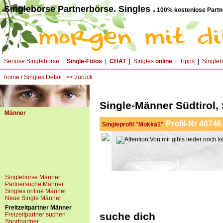
Singlebörse Partnerbörse. Singles .
100% kostenlose Partn
Seriöse Singlebörse
|
Single-Fotos
|
CHAT
|
Singles
online
|
Tipps
|
Single
home
/
Singles Detail
|
<< zurück
Single-Männer Südtirol, 
Männer
Profil-Nr 46746
Singleprofil "Mokka1"
Von mir gibts leider noch k
Singlebörse Männer
Partnersuche Männer
Singles online Männer
Neue Single Männer
Freitzeitpartner Männer
suche dich
Freizeitpartner suchen
Sportpartner