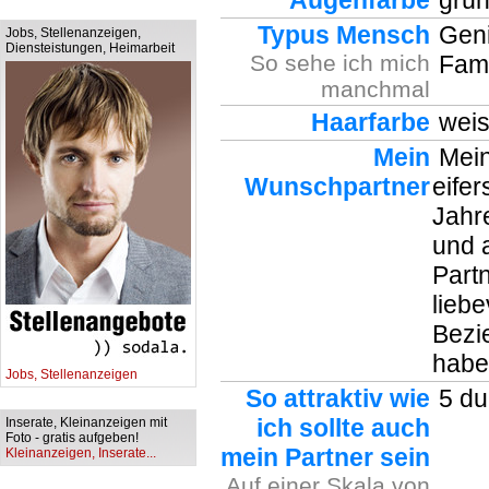
Augenfarbe
grün
Typus Mensch
Gen
Jobs, Stellenanzeigen,
Diensteistungen, Heimarbeit
So sehe ich mich
Fami
manchmal
Haarfarbe
weis
Mein
Mein
Wunschpartner
eife
Jahr
und a
Partn
liebe
Bezi
habe
Jobs, Stellenanzeigen
So attraktiv wie
5 dur
ich sollte auch
Inserate, Kleinanzeigen mit
Foto - gratis aufgeben!
mein Partner sein
Kleinanzeigen, Inserate...
Auf einer Skala von