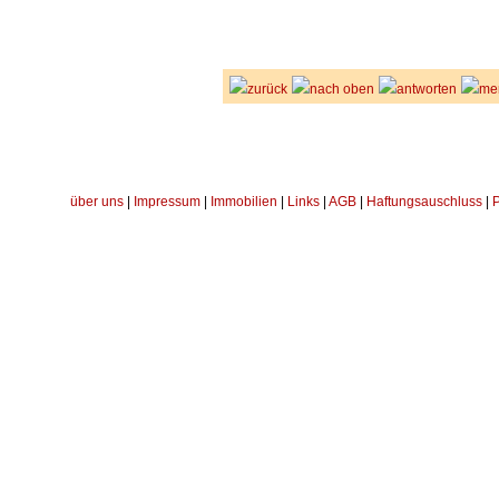
zurück
nach oben
antworten
me
über uns
|
Impressum
|
Immobilien
|
Links
|
AGB
|
Haftungsauschluss
|
P