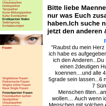
Urlaubspartner
Bitte liebe Maenne
Hobbypartner
Tanzpartner
Kurse-Bildungspartner
nur was Euch zusa
Kultur-Eventpartner
Erotikpartner finden
haben.Ich suche n
Seitensprung
Kontaktanzeigen
jetzt den anderen
"Raubst du mein Herz 
Frauen
ich habe es aufgegeben
ich den Anderen...Du s
einen 2deutigen H
koennen....und alle 
5grade sein lassen...6
Singlebörse Frauen
Partnersuche Frauen
7 Sün
Singles online Frauen
Neue Single Frauen
Menschen 8ten...an
Freizeitpartner Frauen
Freizeitpartner suchen
wollen.... Auch wenn
Sportpartner
Urlaubspartner
Menschen mit solchen A