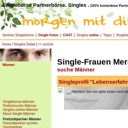
Singlebörse Partnerbörse. Singles .
100% kostenlose Partn
Seriöse Singlebörse
|
Single-Fotos
|
CHAT
|
Singles
online
|
Tipps
|
Single
home
/
Singles Detail
|
<< zurück
Single-Frauen Mera
Männer
suche Männer
Singleprofil "Lebenserfah
Von mir gibts leider noch k
Singlebörse Männer
Partnersuche Männer
Singles online Männer
Neue Single Männer
Freitzeitpartner Männer
Freizeitpartner suchen
Sportpartner