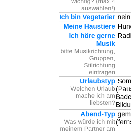
wichtig? (max.4
auswählen!)
Ich bin Vegetarier
nein
Meine Haustiere
Hun
Ich höre gerne
Radi
Musik
bitte Musikrichtung,
Gruppen,
Stilrichtung
eintragen
Urlaubstyp
Somm
Welchen Urlaub
(Pau
mache ich am
Bade
liebsten?
Bild
Abend-Typ
gemü
Was würde ich mit
(fer
meinem Partner am