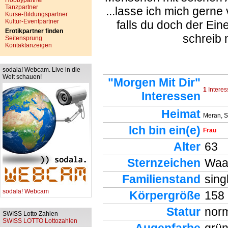
Hobbypartner
Tanzpartner
...lasse ich mich gerne
Kurse-Bildungspartner
Kultur-Eventpartner
falls du doch der Ein
Erotikpartner finden
schreib 
Seitensprung
Kontaktanzeigen
sodala! Webcam. Live in die
Welt schauen!
"Morgen Mit Dir"
1
Interes
Interessen
Heimat
Meran, S
Ich bin ein(e)
Frau
Alter
63
Sternzeichen
Waa
Familienstand
sing
sodala! Webcam
Körpergröße
158
Statur
norm
SWISS Lotto Zahlen
SWISS LOTTO Lottozahlen