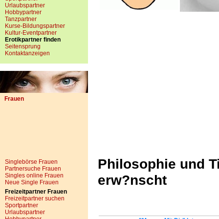
Urlaubspartner
Hobbypartner
Tanzpartner
Kurse-Bildungspartner
Kultur-Eventpartner
Erotikpartner finden
Seitensprung
Kontaktanzeigen
Frauen
Philosophie und Ti
Singlebörse Frauen
Partnersuche Frauen
Singles online Frauen
erw?nscht
Neue Single Frauen
Freizeitpartner Frauen
Freizeitpartner suchen
Sportpartner
Urlaubspartner