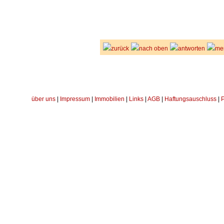
zurück
nach oben
antworten
me
über uns
|
Impressum
|
Immobilien
|
Links
|
AGB
|
Haftungsauschluss
|
P