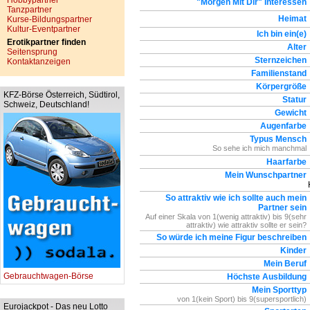
Hobbypartner
"Morgen Mit Dir" Interessen
Tanzpartner
Heimat
Kurse-Bildungspartner
Kultur-Eventpartner
Ich bin ein(e)
Erotikpartner finden
Alter
Seitensprung
Sternzeichen
Kontaktanzeigen
Familienstand
Körpergröße
KFZ-Börse Österreich, Südtirol,
Statur
Schweiz, Deutschland!
Gewicht
Augenfarbe
Typus Mensch
So sehe ich mich manchmal
Haarfarbe
Mein Wunschpartner
So attraktiv wie ich sollte auch mein
Partner sein
Auf einer Skala von 1(wenig attraktiv) bis 9(sehr
attraktiv) wie attraktiv sollte er sein?
So würde ich meine Figur beschreiben
Kinder
Mein Beruf
Gebrauchtwagen-Börse
Höchste Ausbildung
Mein Sporttyp
von 1(kein Sport) bis 9(supersportlich)
Eurojackpot - Das neu Lotto