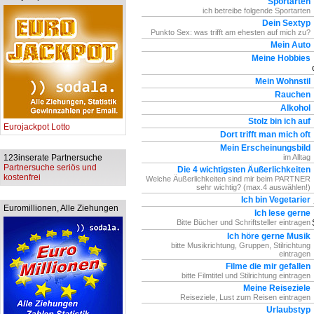
Sportarten
ich betreibe folgende Sportarten
Dein Sextyp
Punkto Sex: was trifft am ehesten auf mich zu?
Mein Auto
Meine Hobbies
Mein Wohnstil
Rauchen
Alkohol
Stolz bin ich auf
Eurojackpot Lotto
Dort trifft man mich oft
Mein Erscheinungsbild
123inserate Partnersuche
im Alltag
Partnersuche seriös und
Die 4 wichtigsten Äußerlichkeiten
kostenfrei
Welche Äußerlichkeiten sind mir beim PARTNER
sehr wichtig? (max.4 auswählen!)
Ich bin Vegetarier
Euromillionen, Alle Ziehungen
Ich lese gerne
Bitte Bücher und Schriftsteller eintragen
Ich höre gerne Musik
bitte Musikrichtung, Gruppen, Stilrichtung
eintragen
Filme die mir gefallen
bitte Filmtitel und Stilrichtung eintragen
Meine Reiseziele
Reiseziele, Lust zum Reisen eintragen
Urlaubstyp