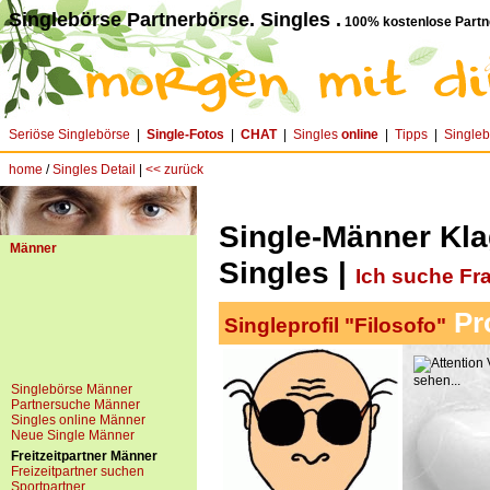
Singlebörse Partnerbörse. Singles .
100% kostenlose Partn
Seriöse Singlebörse
|
Single-Fotos
|
CHAT
|
Singles
online
|
Tipps
|
Single
home
/
Singles Detail
|
<< zurück
Single-Männer Kla
Männer
Singles |
Ich suche Fr
Pro
Singleprofil "Filosofo"
V
sehen...
Singlebörse Männer
Partnersuche Männer
Singles online Männer
Neue Single Männer
Freitzeitpartner Männer
Freizeitpartner suchen
Sportpartner