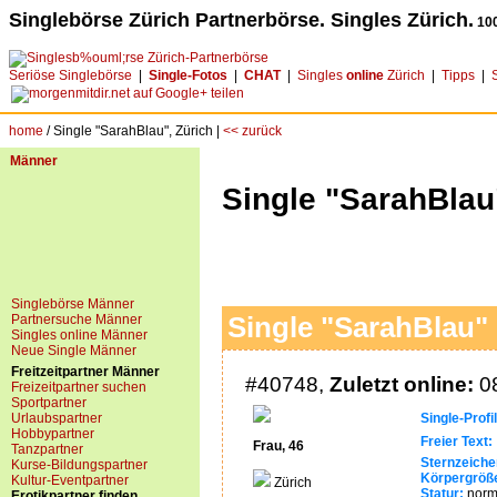
Singlebörse Zürich Partnerbörse. Singles Zürich.
100
Seriöse Singlebörse
|
Single-Fotos
|
CHAT
|
Singles
online
Zürich
|
Tipps
|
home
/ Single "SarahBlau", Zürich |
<< zurück
Männer
Single "SarahBlau
Singlebörse Männer
Partnersuche Männer
Single "SarahBlau" 
Singles online Männer
Neue Single Männer
Freitzeitpartner Männer
#40748,
Zuletzt online:
08
Freizeitpartner suchen
Sportpartner
Urlaubspartner
Single-Profil
Hobbypartner
Freier Text:
.
Frau, 46
Tanzpartner
Sternzeiche
Kurse-Bildungspartner
Körpergröß
Kultur-Eventpartner
Zürich
Statur:
norm
Erotikpartner finden