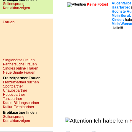
Augenfarbe
Seitensprung
Keine Fotos!
Haarfarbe:
s
Kontaktanzeigen
Höchste Aus
Mein Beruf:
Kinder:
habe
Frauen
Mein Wunsc
Hallo!!!...
Singlebörse Frauen
Partnersuche Frauen
Singles online Frauen
Neue Single Frauen
Freizeitpartner Frauen
Freizeitpartner suchen
Sportpartner
Urlaubspartner
Hobbypartner
Tanzpartner
Kurse-Bildungspartner
Kultur-Eventpartner
Erotikpartner finden
Seitensprung
Ich habe kein
F
Kontaktanzeigen