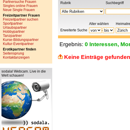
Partnersuche Frauen
Rubrik
Suchbegriff
Singles online Frauen
Neue Single Frauen
Freizeitpartner Frauen
Freizeitpartner suchen
Sportpartner
Alter wählen
Heimatr
Urlaubspartner
Erweiterte Suche
-
Hobbypartner
Tanzpartner
Kurse-Bildungspartner
Ergebnis:
0 Interessen, Mor
Kultur-Eventpartner
Erotikpartner finden
Seitensprung
Keine Einträge gefunden
Kontaktanzeigen
sodala! Webcam. Live in die
Welt schauen!