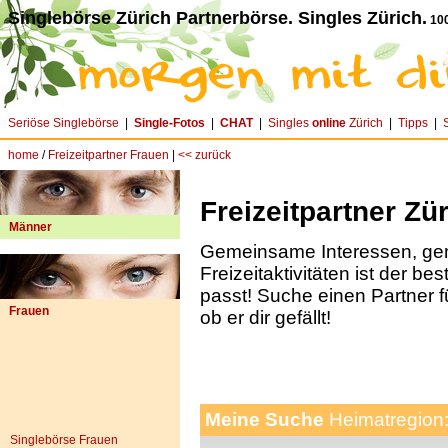
Singlebörse Zürich Partnerbörse. Singles Zürich.
100
Seriöse Singlebörse
|
Single-Fotos
|
CHAT
|
Singles
online
Zürich
|
Tipps
|
home
/
Freizeitpartner Frauen
|
<< zurück
Freizeitpartner Zü
Männer
Gemeinsame Interessen, g
Freizeitaktivitäten ist der be
passt! Suche einen Partner f
Frauen
ob er dir gefällt!
Meine Suche
Heimatregion
Singlebörse Frauen