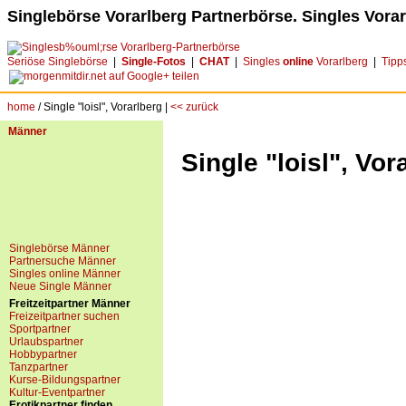
Singlebörse Vorarlberg Partnerbörse. Singles Vorar
Seriöse Singlebörse
|
Single-Fotos
|
CHAT
|
Singles
online
Vorarlberg
|
Tipp
home
/ Single "loisl", Vorarlberg |
<< zurück
Männer
Single "loisl", Vor
Singlebörse Männer
Partnersuche Männer
Singles online Männer
Neue Single Männer
Freitzeitpartner Männer
Freizeitpartner suchen
Sportpartner
Urlaubspartner
Hobbypartner
Tanzpartner
Kurse-Bildungspartner
Kultur-Eventpartner
Erotikpartner finden