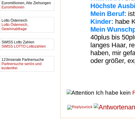
Euromillionen, Alle Ziehungen
Höchste Ausbi
Euromillionen
Mein Beruf:
is
Kinder:
habe K
Lotto Österreich
Lotto Österreich,
Mein Wunschp
Gewinnabfrage
40plus bis 50pl
SWISS Lotto Zahlen
langes Haar, re
SWISS LOTTO Lottozahlen
haben, mir gef
oder größer, ex
123inserate Partnersuche
Partnersuche seriös und
kostenfrei
Ich habe kein
F
an
zurück