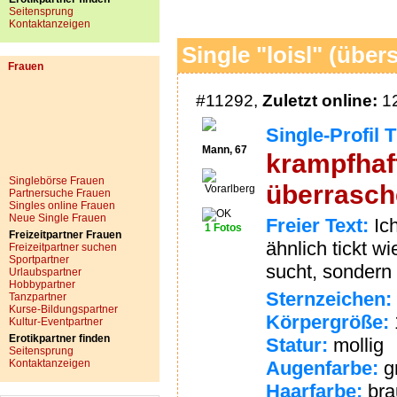
Seitensprung
Kontaktanzeigen
Single "loisl" (übers
Frauen
#11292,
Zuletzt online:
12
Single-Profil T
Mann, 67
krampfhaft
Singlebörse Frauen
überrasche
Vorarlberg
Partnersuche Frauen
Singles online Frauen
Neue Single Frauen
Freier Text:
Ich
1 Fotos
Freizeitpartner Frauen
ähnlich tickt w
Freizeitpartner suchen
Sportpartner
sucht, sondern
Urlaubspartner
Hobbypartner
Sternzeichen:
Tanzpartner
Kurse-Bildungspartner
Körpergröße:
Kultur-Eventpartner
Erotikpartner finden
Statur:
mollig
Seitensprung
Kontaktanzeigen
Augenfarbe:
g
Haarfarbe:
bra