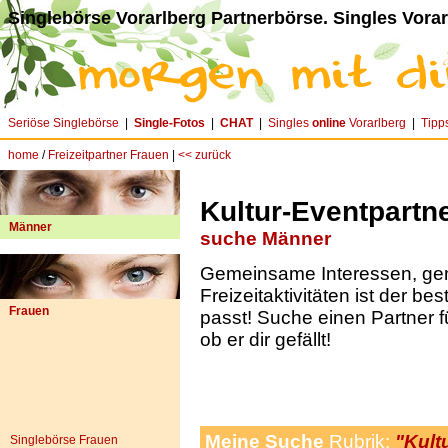
Singlebörse Vorarlberg Partnerbörse. Singles Vorar
Seriöse Singlebörse
|
Single-Fotos
|
CHAT
|
Singles
online
Vorarlberg
|
Tipp
home
/
Freizeitpartner Frauen
|
<< zurück
Kultur-Eventpartn
Männer
suche Männer
Gemeinsame Interessen, g
Freizeitaktivitäten ist der be
Frauen
passt! Suche einen Partner f
ob er dir gefällt!
Meine Suche
Rubrik:
"Kult
Singlebörse Frauen