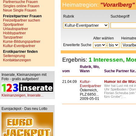
Partnersuche Frauen
Heimatregion:
"Vorarlberg"
Singles online Frauen
Neue Single Frauen
Freizeitpartner Frauen
Rubrik
Suchbegriff
Freizeitpartner suchen
Sportpartner
Urlaubspartner
Hobbypartner
Tanzpartner
Alter wählen
Heimatr
Kurse-Bildungspartner
Erweiterte Suche
-
Kultur-Eventpartner
Erotikpartner finden
Seitensprung
Ergebnis:
1 Interessen, Mor
Kontaktanzeigen
Rubrik, Wo,
vom
Wann
Suche Partner für..
Inserate, Kleinanzeigen mit
Foto - gratis aufgeben!
21.04.09
Kultur-
Humor ist die Wür
Eventpartner
Wer hat Lust mit mit 
Uhr Spielboden / Dorn
Österreich,
Florian Scheuba (ein
PLZ:6850...
Kleinanzeigen, Inserate...
fürs Grobe"; ...
2009-05-01
Eurojackpot - Das neu Lotto