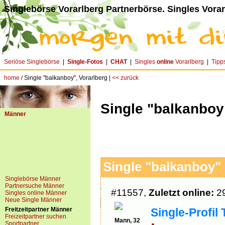
Singlebörse Vorarlberg Partnerbörse. Singles Vorar
Seriöse Singlebörse
|
Single-Fotos
|
CHAT
|
Singles
online
Vorarlberg
|
Tipp
home
/ Single "balkanboy", Vorarlberg |
<< zurück
Single "balkanboy
Männer
Single "balkanboy" 
Singlebörse Männer
Partnersuche Männer
#11557,
Zuletzt online:
29
Singles online Männer
Neue Single Männer
Freitzeitpartner Männer
Single-Profil 
Freizeitpartner suchen
Mann, 32
Sportpartner