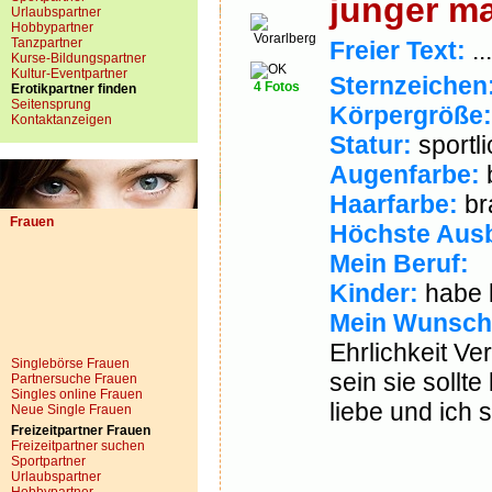
junger m
Urlaubspartner
Hobbypartner
Vorarlberg
Tanzpartner
Freier Text:
...
Kurse-Bildungspartner
Kultur-Eventpartner
Sternzeichen
4 Fotos
Erotikpartner finden
Seitensprung
Körpergröße:
Kontaktanzeigen
Statur:
sportli
Augenfarbe:
Haarfarbe:
br
Frauen
Höchste Ausb
Mein Beruf:
Kinder:
habe 
Mein Wunsch
Ehrlichkeit Ve
Singlebörse Frauen
sein sie sollte
Partnersuche Frauen
Singles online Frauen
liebe und ich so
Neue Single Frauen
Freizeitpartner Frauen
Freizeitpartner suchen
Sportpartner
Urlaubspartner