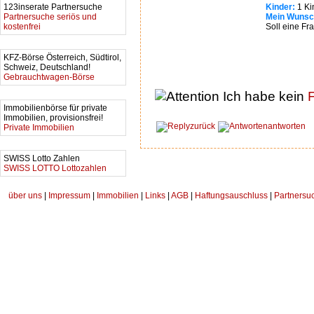
123inserate Partnersuche
Kinder:
1 Ki
Partnersuche seriös und
Mein Wunsc
kostenfrei
Soll eine Fra
KFZ-Börse Österreich, Südtirol,
Schweiz, Deutschland!
Gebrauchtwagen-Börse
Ich habe kein
F
Immobilienbörse für private
Immobilien, provisionsfrei!
zurück
antworten
Private Immobilien
SWISS Lotto Zahlen
SWISS LOTTO Lottozahlen
über uns
|
Impressum
|
Immobilien
|
Links
|
AGB
|
Haftungsauschluss
|
Partnersu