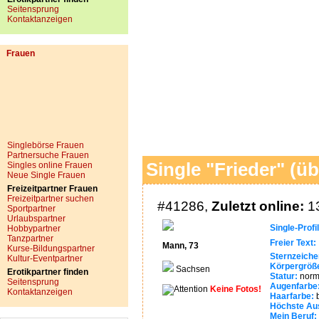
Seitensprung
Kontaktanzeigen
Frauen
Singlebörse Frauen
Partnersuche Frauen
Single "Frieder" (üb
Singles online Frauen
Neue Single Frauen
Freizeitpartner Frauen
Freizeitpartner suchen
#41286,
Zuletzt online:
13
Sportpartner
Urlaubspartner
Single-Profil
Hobbypartner
Tanzpartner
Freier Text:
.
Mann, 73
Kurse-Bildungspartner
Sternzeiche
Kultur-Eventpartner
Körpergröß
Sachsen
Erotikpartner finden
Statur:
norm
Seitensprung
Augenfarbe
Keine Fotos!
Kontaktanzeigen
Haarfarbe:
b
Höchste Aus
Mein Beruf: