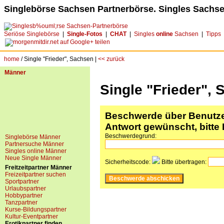
Singlebörse Sachsen Partnerbörse. Singles Sachse
Seriöse Singlebörse
|
Single-Fotos
|
CHAT
|
Singles
online
Sachsen
|
Tipps
home
/ Single "Frieder", Sachsen |
<< zurück
Männer
Single "Frieder",
Beschwerde über Benutzer
Antwort gewünscht, bitte 
Beschwerdegrund:
Singlebörse Männer
Partnersuche Männer
Singles online Männer
Neue Single Männer
Sicherheitscode:
Bitte übertragen:
Freitzeitpartner Männer
Freizeitpartner suchen
Sportpartner
Urlaubspartner
Hobbypartner
Tanzpartner
Kurse-Bildungspartner
Kultur-Eventpartner
Erotikpartner finden