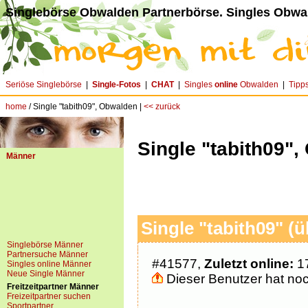
Singlebörse Obwalden Partnerbörse. Singles Obwa
Seriöse Singlebörse
|
Single-Fotos
|
CHAT
|
Singles
online
Obwalden
|
Tipp
home
/ Single "tabith09", Obwalden |
<< zurück
Single "tabith09"
Männer
Single "tabith09" (ü
Singlebörse Männer
Partnersuche Männer
#41577,
Zuletzt online:
17
Singles online Männer
Neue Single Männer
Dieser Benutzer hat noch
Freitzeitpartner Männer
Freizeitpartner suchen
Sportpartner