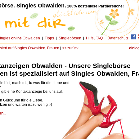
börse. Singles Obwalden.
100% kostenlose Partnersuche!
ingles
online
Obwalden
|
Tipps
|
Singlebörsen
|
Hilfe, FAQ
|
Datenschutz
siert auf Singles Obwalden, Frauen
|
<< zurück
einlo
tanzeigen Obwalden - Unsere Singlebörse
n ist spezialisiert auf Singles Obwalden, F
e bist, mach mit, tu was für die Liebe und
h
d gib eine Kontaktanzeige bei uns auf.
n Glück und für die Liebe.
zen und warten ist zu wenig ;-)
n...