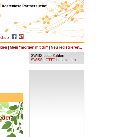
 kostenlose Partnersuche!
chutz
ggen
|
Mein "morgen mit dir"
|
Neu registrieren...
SWISS Lotto Zahlen
SWISS LOTTO Lottozahlen
eder"