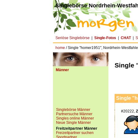
Singlebörse Nordrhein-Westfah
Seriöse Singlebörse
|
Single-Fotos
|
CHAT
|
S
home
/ Single "homer1951", Nordrhein-Westfahle
Single
Männer
Single "
Singlebörse Männer
#20222,
Z
Partnersuche Männer
Singles online Männer
Neue Single Männer
Freitzeitpartner Männer
Freizeitpartner suchen
Sportpartner