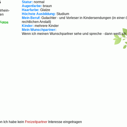
Statur:
normal
5
Augenfarbe:
braun
Haarfarbe:
Glatze
rhein-
Höchste Ausbildung:
Studium
len
Mein Beruf:
Gutachter - und Vorleser in Kindersendungen (in einer öf
rechtlichen Anstalt)
Fotos
Kinder:
mehrere Kinder
Mein Wunschpartner:
Wenn ich meinen Wunschpartner sehe und spreche - dann weiß ich e
Ich habe kein
Freizeitpartner
Interesse eingetragen