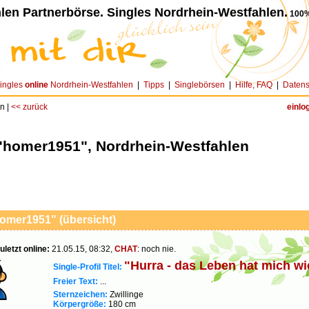
len Partnerbörse. Singles Nordrhein-Westfahlen.
100%
ingles
online
Nordrhein-Westfahlen
|
Tipps
|
Singlebörsen
|
Hilfe, FAQ
|
Datens
n |
<< zurück
einlo
 "homer1951", Nordrhein-Westfahlen
homer1951" (übersicht)
uletzt online:
21.05.15, 08:32,
CHAT
: noch nie.
"Hurra - das Leben hat mich wi
Single-Profil Titel:
Freier Text:
...
Sternzeichen:
Zwillinge
Körpergröße:
180 cm