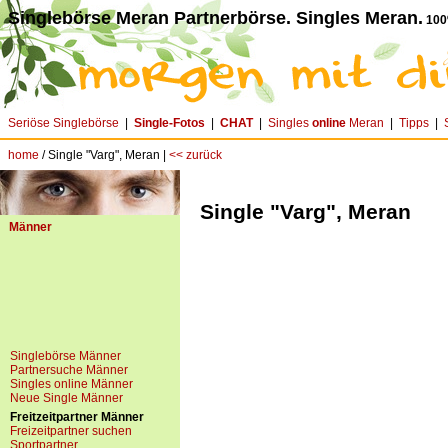
Singlebörse Meran Partnerbörse. Singles Meran.
100
Seriöse Singlebörse
|
Single-Fotos
|
CHAT
|
Singles
online
Meran
|
Tipps
|
home
/ Single "Varg", Meran |
<< zurück
Single "Varg", Meran
Männer
Singlebörse Männer
Partnersuche Männer
Singles online Männer
Neue Single Männer
Freitzeitpartner Männer
Freizeitpartner suchen
Sportpartner