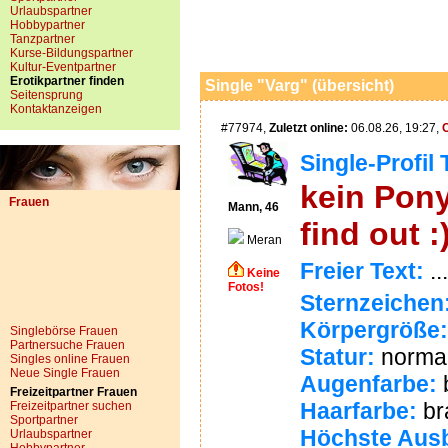
Urlaubspartner
Hobbypartner
Tanzpartner
Kurse-Bildungspartner
Kultur-Eventpartner
Erotikpartner finden
Single "Varg" (übersicht)
Seitensprung
Kontaktanzeigen
#77974,
Zuletzt online:
06.08.26, 19:27,
Single-Profil 
kein Pon
Frauen
Mann, 46
find out :
Meran
Freier Text:
...
Keine
Fotos!
Sternzeichen
Körpergröße:
Singlebörse Frauen
Partnersuche Frauen
Statur:
norma
Singles online Frauen
Neue Single Frauen
Augenfarbe:
Freizeitpartner Frauen
Haarfarbe:
br
Freizeitpartner suchen
Sportpartner
Höchste Ausb
Urlaubspartner