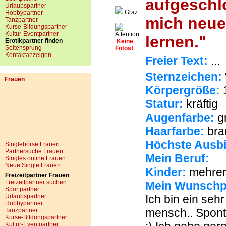
aufgeschl
Urlaubspartner
Graz
Hobbypartner
mich neue
Tanzpartner
Kurse-Bildungspartner
Kultur-Eventpartner
lernen."
Erotikpartner finden
Keine
Seitensprung
Fotos!
Kontaktanzeigen
Freier Text:
...
Sternzeichen:
Frauen
Körpergröße:
Statur:
kräftig
Augenfarbe:
g
Haarfarbe:
bra
Höchste Ausbi
Singlebörse Frauen
Partnersuche Frauen
Mein Beruf:
Singles online Frauen
Neue Single Frauen
Kinder:
mehrer
Freizeitpartner Frauen
Freizeitpartner suchen
Mein Wunschp
Sportpartner
Urlaubspartner
Ich bin ein seh
Hobbypartner
mensch.. Sponta
Tanzpartner
Kurse-Bildungspartner
Kultur-Eventpartner