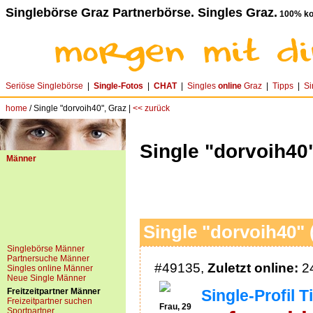
Singlebörse Graz Partnerbörse. Singles Graz.
100% ko
Seriöse Singlebörse
|
Single-Fotos
|
CHAT
|
Singles
online
Graz
|
Tipps
|
Si
home
/ Single "dorvoih40", Graz |
<< zurück
Single "dorvoih40
Männer
Single "dorvoih40" 
Singlebörse Männer
Partnersuche Männer
#49135,
Zuletzt online:
24
Singles online Männer
Neue Single Männer
Freitzeitpartner Männer
Single-Profil T
Freizeitpartner suchen
Frau, 29
Sportpartner