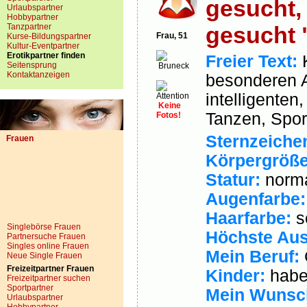
gesucht,
Urlaubspartner
Hobbypartner
Tanzpartner
gesucht 
Frau, 51
Kurse-Bildungspartner
Kultur-Eventpartner
Erotikpartner finden
Freier Text:
K
Seitensprung
Bruneck
Kontaktanzeigen
besonderen Ar
intelligente
Keine
Tanzen, Sport
Fotos!
Sternzeiche
Frauen
Körpergröße
Statur:
norm
Augenfarbe:
Haarfarbe:
s
Singlebörse Frauen
Höchste Aus
Partnersuche Frauen
Singles online Frauen
Mein Beruf:
Neue Single Frauen
Freizeitpartner Frauen
Kinder:
habe
Freizeitpartner suchen
Sportpartner
Mein Wunsch
Urlaubspartner