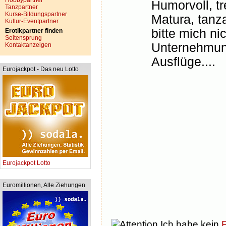
Hobbypartner
Humorvoll, tr
Tanzpartner
Kurse-Bildungspartner
Matura, tanz
Kultur-Eventpartner
bitte mich ni
Erotikpartner finden
Seitensprung
Unternehmung
Kontaktanzeigen
Ausflüge....
Eurojackpot - Das neu Lotto
Eurojackpot Lotto
Euromillionen, Alle Ziehungen
Ich habe kein
F