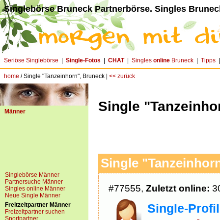
Singlebörse Bruneck Partnerbörse. Singles Brunec
Seriöse Singlebörse
|
Single-Fotos
|
CHAT
|
Singles
online
Bruneck
|
Tipps
home
/ Single "Tanzeinhorn", Bruneck |
<< zurück
Single "Tanzeinho
Männer
Single "Tanzeinhorn
Singlebörse Männer
Partnersuche Männer
#77555,
Zuletzt online:
30
Singles online Männer
Neue Single Männer
Freitzeitpartner Männer
Single-Profil
Freizeitpartner suchen
Sportpartner