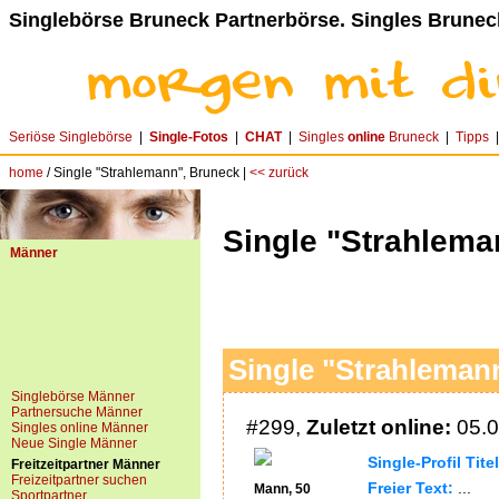
Singlebörse Bruneck Partnerbörse. Singles Brunec
Seriöse Singlebörse
|
Single-Fotos
|
CHAT
|
Singles
online
Bruneck
|
Tipps
home
/ Single "Strahlemann", Bruneck |
<< zurück
Single "Strahlema
Männer
Single "Strahlemann
Singlebörse Männer
Partnersuche Männer
#299,
Zuletzt online:
05.0
Singles online Männer
Neue Single Männer
Single-Profil Tite
Freitzeitpartner Männer
Freizeitpartner suchen
Freier Text:
...
Mann, 50
Sportpartner