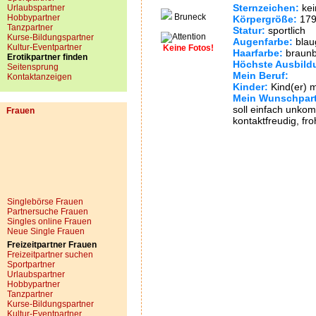
Sternzeichen:
kei
Urlaubspartner
Bruneck
Hobbypartner
Körpergröße:
179
Tanzpartner
Statur:
sportlich
Kurse-Bildungspartner
Augenfarbe:
blau
Kultur-Eventpartner
Keine Fotos!
Haarfarbe:
braunb
Erotikpartner finden
Höchste Ausbild
Seitensprung
Mein Beruf:
Kontaktanzeigen
Kinder:
Kind(er) 
Mein Wunschpart
soll einfach unkomp
Frauen
kontaktfreudig, fro
Singlebörse Frauen
Partnersuche Frauen
Singles online Frauen
Neue Single Frauen
Freizeitpartner Frauen
Freizeitpartner suchen
Sportpartner
Urlaubspartner
Hobbypartner
Tanzpartner
Kurse-Bildungspartner
Kultur-Eventpartner