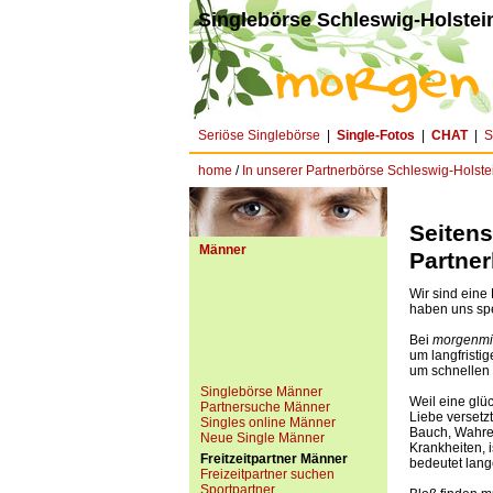
Singlebörse Schleswig-Holstein
Seriöse Singlebörse
|
Single-Fotos
|
CHAT
|
S
home
/
In unserer Partnerbörse Schleswig-Holstei
Seitens
Männer
Partner
Wir sind eine
haben uns spe
Bei
morgenmit
um langfristi
um schnellen
Singlebörse Männer
Weil eine glüc
Partnersuche Männer
Liebe versetz
Singles online Männer
Bauch, Wahre L
Neue Single Männer
Krankheiten, 
Freitzeitpartner Männer
bedeutet lan
Freizeitpartner suchen
Sportpartner