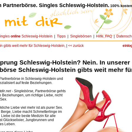
 Partnerbörse. Singles Schleswig-Holstein.
100% kostenl
ingles
online
Schleswig-Holstein
|
Tipps
|
Singlebörsen
|
Hilfe, FAQ
|
Datensch
n gibts weit mehr für Schleswig-Holstein,
|
<< zurück
einlo
prung Schleswig-Holstein? Nein. In unserer
börse Schleswig-Holstein gibts weit mehr fü
 Partnerbörse in Schleswig-Holstein und
zialisiert auf feste Beziehungen.
dir.net - Singlebörse, Partnerbörse
gehts
ge Beziehungen, um richtige Liebe, nicht
 Sex.
kliche Liebe viel mehr ist als purer Sex.
t Berge, Liebe macht Schmetterlinge im
iebe ist die beste Medizin für alle
ist Glückselixier, Jungbrunnen und
ges Leben.