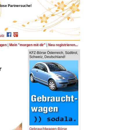
ose Partnersuche!
utz
ggen
|
Mein "morgen mit dir"
|
Neu registrieren...
KFZ-Börse Österreich, Südtirol,
Schweiz, Deutschland!
r
Gebrauchtwagen-Börse