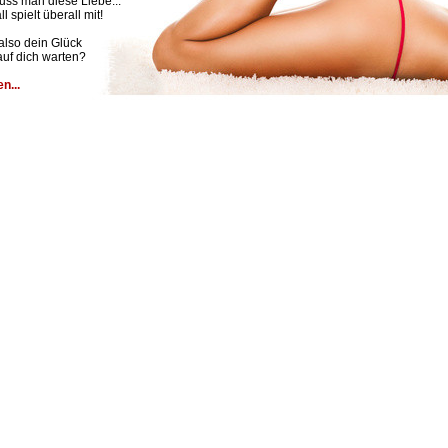
uss man diese Liebe...
ll spielt überall mit!
also dein Glück
auf dich warten?
n...