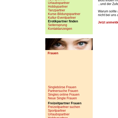
Bloß finden m
Urlaubspartner
...und der Zufa
Hobbypartner
Tanzpartner
Warum sollte 
Kurse-Bildungspartner
nicht bei uns 
Kultur-Eventpartner
Erotikpartner finden
Jetzt anmelde
Seitensprung
Kontaktanzeigen
Frauen
Singlebörse Frauen
Partnersuche Frauen
Singles online Frauen
Neue Single Frauen
Freizeitpartner Frauen
Freizeitpartner suchen
Sportpartner
Urlaubspartner