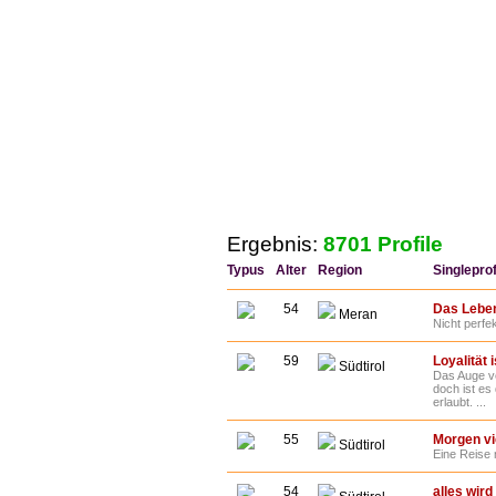
Ergebnis:
8701 Profile
Typus
Alter
Region
Singleprof
54
Das Leben
Meran
Nicht perfek
59
Loyalität 
Südtirol
Das Auge ve
doch ist es
erlaubt. ...
55
Morgen vie
Südtirol
Eine Reise m
54
alles wird