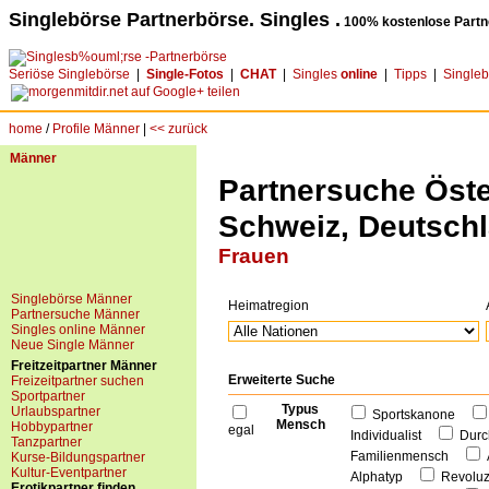
Singlebörse Partnerbörse. Singles .
100% kostenlose Partn
Seriöse Singlebörse
|
Single-Fotos
|
CHAT
|
Singles
online
|
Tipps
|
Single
home
/
Profile Männer
|
<< zurück
Männer
Partnersuche Öster
Schweiz, Deutsch
Frauen
Singlebörse Männer
Heimatregion
Partnersuche Männer
Singles online Männer
Neue Single Männer
Freitzeitpartner Männer
Erweiterte Suche
Freizeitpartner suchen
Sportpartner
Typus
Urlaubspartner
Sportskanone
Mensch
Hobbypartner
egal
Individualist
Durc
Tanzpartner
Familienmensch
Kurse-Bildungspartner
Kultur-Eventpartner
Alphatyp
Revolu
Erotikpartner finden