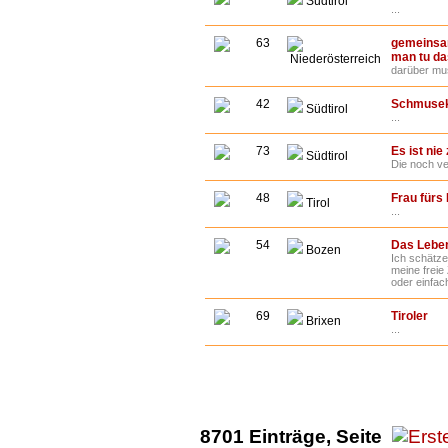
Südtirol
...
63
gemeinsam
man tu da
Niederösterreich
darüber mu
42
Schmusek
Südtirol
...
73
Es ist nie
Südtirol
Die noch ver
48
Frau fürs
Tirol
...
54
Das Leben
Bozen
Ich schätze
meine freie
oder einfac
69
Tiroler
Brixen
...
8701 Einträge, Seite