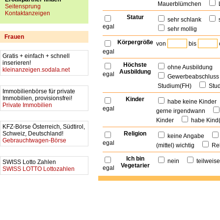
Mauerblümchen
Seitensprung
Kontaktanzeigen
Statur
sehr schlank
egal
sehr mollig
Frauen
Körpergröße
von
bis
egal
Gratis + einfach + schnell
inserieren!
Höchste
ohne Ausbildung
kleinanzeigen.sodala.net
Ausbildung
egal
Gewerbeabschlu
Studium(FH)
Stu
Immobilienbörse für private
Immobilien, provisionsfrei!
Kinder
habe keine Kinde
Private Immobilien
egal
gerne irgendwann
Kinder
habe Kind
KFZ-Börse Österreich, Südtirol,
Schweiz, Deutschland!
Religion
keine Angabe
Gebrauchtwagen-Börse
egal
(mittel) wichtig
Rel
Ich bin
nein
teilwei
SWISS Lotto Zahlen
Vegetarier
egal
SWISS LOTTO Lottozahlen