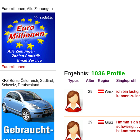
Euromillionen, Alle Ziehungen
Euromillionen
Ergebnis:
1036 Profile
KFZ-Börse Österreich, Südtirol,
Typus
Alter
Region
Singleprofil
Schweiz, Deutschland!
29
ich bin lusti
Graz
kennen zu le
...
29
Hmmm sich se
Graz
schwierig. . .
bekommen wie i
...