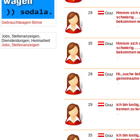
29
Hmmm sich se
Graz
schwierig. . .
bekommen wie i
Gebrauchtwagen-Börse
...
Jobs, Stellenanzeigen,
Diensteistungen, Heimarbeit
35
Hmmm sich se
Graz
Jobs, Stellenanzeigen
schwierig. . .
bekommen wie i
...
29
Hi...suche li
Graz
gemeinsame 
...
29
ich bin lusti
Graz
kennen zu le
...
35
ich bin lusti
Graz
kennen zu le