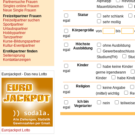
Alphatyp
Revolu
Partnersuche Frauen
Singles online Frauen
Mauerblümchen
Neue Single Frauen
Statur
Freizeitpartner Frauen
sehr schlank
Freizeitpartner suchen
egal
sehr mollig
Sportpartner
Urlaubspartner
Körpergröße
von
bis
Hobbypartner
egal
Tanzpartner
Kurse-Bildungspartner
Höchste
Kultur-Eventpartner
ohne Ausbildung
Ausbildung
egal
Erotikpartner finden
Gewerbeabschlu
Seitensprung
Studium(FH)
Stu
Kontaktanzeigen
Kinder
habe keine Kinde
egal
gerne irgendwann
Eurojackpot - Das neu Lotto
Kinder
habe Kind
Religion
keine Angabe
egal
(mittel) wichtig
Rel
Ich bin
nein
teilwei
Vegetarier
egal
Eurojackpot Lotto