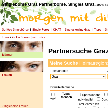
Singlebörse Graz Partnerbörse. Singles Graz.
100% ko
Seriöse Singlebörse
|
Single-Fotos
|
CHAT
|
Singles
online
Graz
|
Tipps
|
Si
home
/
Profile Frauen
|
<< zurück
Partnersuche Graz
Männer
Meine Suche
Heimatregion
Heimatregion
Frauen
Erweiterte Suche
Typus
Sportskanone
Mensch
egal
Individualist
Durc
Familienmensch
Singlebörse Frauen