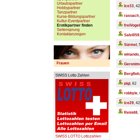
Urlaubspartner
Ice33
, 42
Hobbypartner
Tanzpartner
rasoach
Kurse-Bildungspartner
Kultur-Eventpartner
Erotikpartner finden
freiVoge
Seitensprung
Kontaktanzeigen
Salvi059
Sürmel
, 
winando
Frauen
Geronim
Bergfloh
SWISS Lotto Zahlen
pigi
, 62
robbyle
,
ice29
, 42
Reini48
,
SWISS LOTTO Lottozahlen