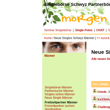
Singlebörse Schwyz Partnerbör
Seriöse Singlebörse
|
Single-Fotos
|
CHAT
|
S
home
/ Neue Singles Schwyz Männer |
<< zurück
Neue S
Männer
Alle neuen Si
Sex, Single,
Singlebörse Männer
Partnersuche Männer
Unede
, 
Singles online Männer
Neue Single Männer
Ice33mh
Freitzeitpartner Männer
Freizeitpartner suchen
Challen
Sportpartner