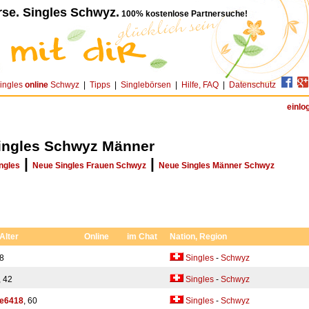
se. Singles Schwyz.
100% kostenlose Partnersuche!
ingles
online
Schwyz
|
Tipps
|
Singlebörsen
|
Hilfe, FAQ
|
Datenschutz
einlo
ingles Schwyz Männer
|
|
ngles
Neue Singles Frauen Schwyz
Neue Singles Männer Schwyz
 Alter
Online
im Chat
Nation, Region
38
Singles
-
Schwyz
, 42
Singles
-
Schwyz
ge6418
, 60
Singles
-
Schwyz