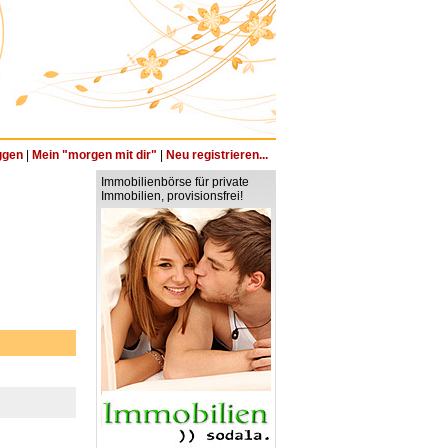
ggen
|
Mein "morgen mit dir"
|
Neu registrieren...
Immobilienbörse für private
Immobilien, provisionsfrei!