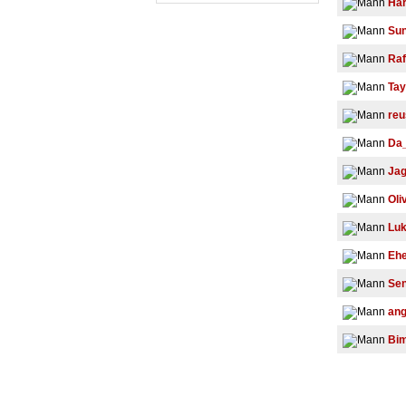
Har
Su
Raf
Tay
reu
Da
Jag
Oli
Luk
Ehe
Sen
ang
Bi