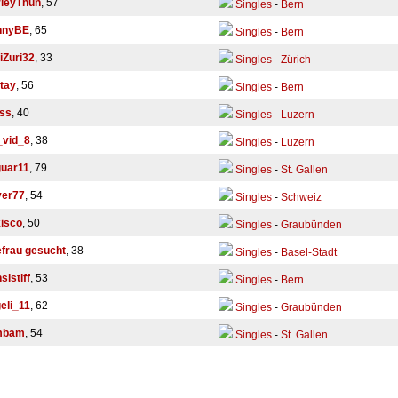
leyThun
, 57
Singles
-
Bern
nnyBE
, 65
Singles
-
Bern
iZuri32
, 33
Singles
-
Zürich
tay
, 56
Singles
-
Bern
ss
, 40
Singles
-
Luzern
_vid_8
, 38
Singles
-
Luzern
uar11
, 79
Singles
-
St. Gallen
ver77
, 54
Singles
-
Schweiz
isco
, 50
Singles
-
Graubünden
frau gesucht
, 38
Singles
-
Basel-Stadt
sistiff
, 53
Singles
-
Bern
eli_11
, 62
Singles
-
Graubünden
mbam
, 54
Singles
-
St. Gallen