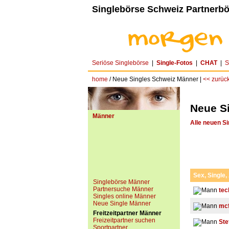
Singlebörse Schweiz Partnerbö
Seriöse Singlebörse
|
Single-Fotos
|
CHAT
|
S
home
/ Neue Singles Schweiz Männer |
<< zurüc
Neue S
Männer
Alle neuen Si
Sex, Single,
Singlebörse Männer
Partnersuche Männer
tec
Singles online Männer
Neue Single Männer
mcf
Freitzeitpartner Männer
Freizeitpartner suchen
Ste
Sportpartner