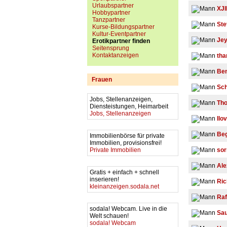
Urlaubspartner
XJ
Hobbypartner
Tanzpartner
Ste
Kurse-Bildungspartner
Kultur-Eventpartner
Jey
Erotikpartner finden
Seitensprung
Kontaktanzeigen
tha
Be
Frauen
Sc
Jobs, Stellenanzeigen,
Th
Diensteistungen, Heimarbeit
Jobs, Stellenanzeigen
Ilo
Beg
Immobilienbörse für private
Immobilien, provisionsfrei!
Private Immobilien
sor
Al
Gratis + einfach + schnell
inserieren!
Ric
kleinanzeigen.sodala.net
Raf
sodala! Webcam. Live in die
Sa
Welt schauen!
sodala! Webcam