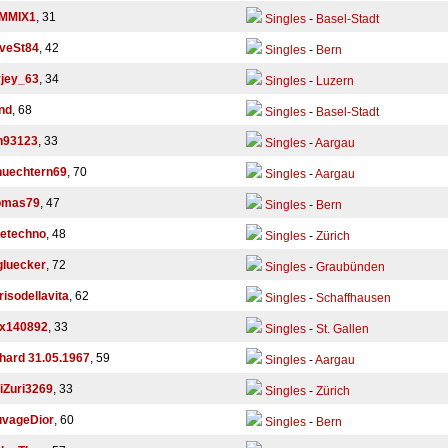
IMMIX1
, 31
Singles
-
Basel-Stadt
veSt84
, 42
Singles
-
Bern
jey_63
, 34
Singles
-
Luzern
nd
, 68
Singles
-
Basel-Stadt
n93123
, 33
Singles
-
Aargau
huechtern69
, 70
Singles
-
Aargau
omas79
, 47
Singles
-
Bern
vetechno
, 48
Singles
-
Zürich
luecker
, 72
Singles
-
Graubünden
risodellavita
, 62
Singles
-
Schaffhausen
ex140892
, 33
Singles
-
St. Gallen
hard 31.05.1967
, 59
Singles
-
Aargau
iZuri3269
, 33
Singles
-
Zürich
uvageDior
, 60
Singles
-
Bern