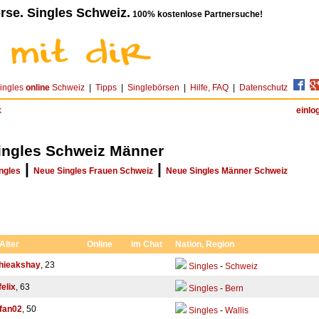
rse. Singles Schweiz.
100% kostenlose Partnersuche!
ingles
online
Schweiz
|
Tipps
|
Singlebörsen
|
Hilfe, FAQ
|
Datenschutz
k
einlo
ingles Schweiz Männer
|
|
ngles
Neue Singles Frauen Schweiz
Neue Singles Männer Schweiz
 Alter
Online
im Chat
Nation, Region
hieakshay
, 23
Singles
-
Schweiz
elix
, 63
Singles
-
Bern
fan02
, 50
Singles
-
Wallis